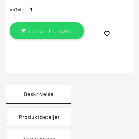
ANTAL:

TILFØJ TIL KURV

Beskrivelse
Produktdetaljer