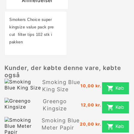
Anmeldelser
Smokers Choice super
kingsize value pack pre
cut
filter tips 102 stk i
pakken
Kunder, der købte denne vare, købte
også
Smoking Blue
10,00 kr.

Køb
King Size
Greengo
12,00 kr.

Køb
Kingsize
Smoking Blue
20,00 kr.

Køb
Meter Papir