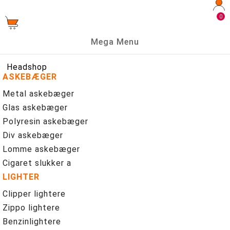
0
Mega Menu
Headshop
ASKEBÆGER
Metal askebæger
Glas askebæger
Polyresin askebæger
Div askebæger
Lomme askebæger
Cigaret slukker a
LIGHTER
Clipper lightere
Zippo lightere
Benzinlightere