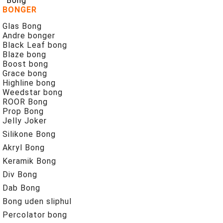
Bong
BONGER
Glas Bong
Andre bonger
Black Leaf bong
Blaze bong
Boost bong
Grace bong
Highline bong
Weedstar bong
ROOR Bong
Prop Bong
Jelly Joker
Silikone Bong
Akryl Bong
Keramik Bong
Div Bong
Dab Bong
Bong uden sliphul
Percolator bong