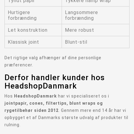
Tyndt papir
Tykkere hamp wrap
Hurtigere
Langsommere
forbrænding
forbrænding
Let konstruktion
Mere robust
Klassisk joint
Blunt-stil
Det rigtige valg afhænger af dine personlige
præferencer.
Derfor handler kunder hos
HeadshopDanmark
Hos
HeadshopDanmark
har vi specialiseret os i
jointpapir, cones, filtertips, blunt wraps og
rygetilbehør siden 2012
. Gennem mere end 14 år har vi
opbygget et af Danmarks største udvalg af produkter til
rulning.