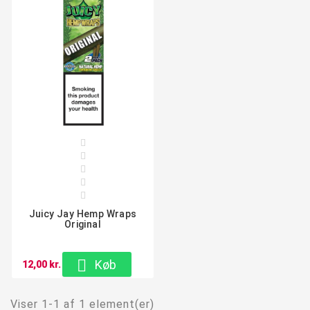





Juicy Jay Hemp Wraps
Original

Køb
12,00 kr.
Viser 1-1 af 1 element(er)