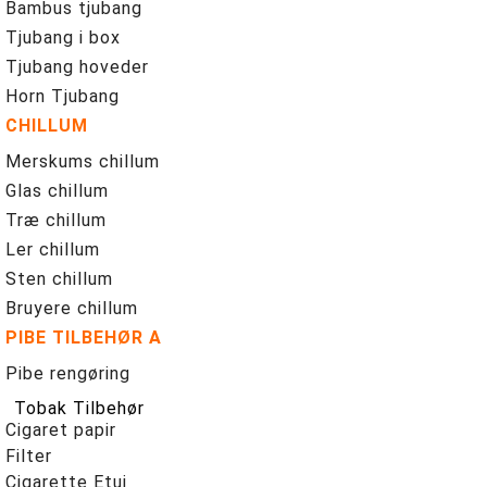
Bambus tjubang
Tjubang i box
Tjubang hoveder
Horn Tjubang
CHILLUM
Merskums chillum
Glas chillum
Træ chillum
Ler chillum
Sten chillum
Bruyere chillum
PIBE TILBEHØR A
Pibe rengøring
Tobak Tilbehør
Cigaret papir
Filter
Cigarette Etui