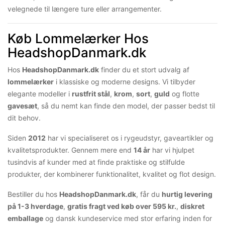
velegnede til længere ture eller arrangementer.
Køb Lommelærker Hos
HeadshopDanmark.dk
Hos
HeadshopDanmark.dk
finder du et stort udvalg af
lommelærker
i klassiske og moderne designs. Vi tilbyder
elegante modeller i
rustfrit stål
,
krom
,
sort
,
guld
og flotte
gavesæt
, så du nemt kan finde den model, der passer bedst til
dit behov.
Siden
2012
har vi specialiseret os i rygeudstyr, gaveartikler og
kvalitetsprodukter. Gennem mere end
14 år
har vi hjulpet
tusindvis af kunder med at finde praktiske og stilfulde
produkter, der kombinerer funktionalitet, kvalitet og flot design.
Bestiller du hos
HeadshopDanmark.dk
, får du
hurtig levering
på 1-3 hverdage
,
gratis fragt ved køb over 595 kr.
,
diskret
emballage
og dansk kundeservice med stor erfaring inden for