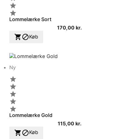


Lommelærke Sort
170,00 kr.


Køb
Ny





Lommelærke Gold
115,00 kr.


Køb