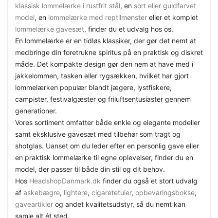
klassisk lommelærke i rustfrit stål
, en
sort eller guldfarvet
model
, en
lommelærke med reptilmønster
eller et komplet
lommelærke gavesæt
, finder du et udvalg hos os.
En lommelærke er en tidløs klassiker, der gør det nemt at
medbringe din foretrukne spiritus på en praktisk og diskret
måde. Det kompakte design gør den nem at have med i
jakkelommen, tasken eller rygsækken, hvilket har gjort
lommelærken populær blandt jægere, lystfiskere,
campister, festivalgæster og friluftsentusiaster gennem
generationer.
Vores sortiment omfatter både enkle og elegante modeller
samt eksklusive gavesæt med tilbehør som tragt og
shotglas. Uanset om du leder efter en personlig gave eller
en praktisk lommelærke til egne oplevelser, finder du en
model, der passer til både din stil og dit behov.
Hos
HeadshopDanmark.dk
finder du også et stort udvalg
af
askebægre
,
lightere
,
cigaretetuier
,
opbevaringsbokse
,
gaveartikler
og andet kvalitetsudstyr, så du nemt kan
samle alt ét sted.