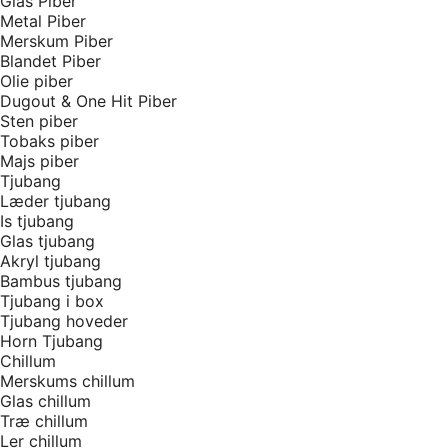
Glas Piber
Metal Piber
Merskum Piber
Blandet Piber
Olie piber
Dugout & One Hit Piber
Sten piber
Tobaks piber
Majs piber
Tjubang
Læder tjubang
Is tjubang
Glas tjubang
Akryl tjubang
Bambus tjubang
Tjubang i box
Tjubang hoveder
Horn Tjubang
Chillum
Merskums chillum
Glas chillum
Træ chillum
Ler chillum