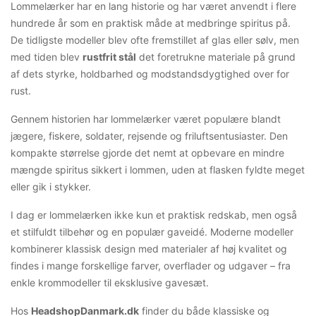
Lommelærker har en lang historie og har været anvendt i flere
hundrede år som en praktisk måde at medbringe spiritus på.
De tidligste modeller blev ofte fremstillet af glas eller sølv, men
med tiden blev
rustfrit stål
det foretrukne materiale på grund
af dets styrke, holdbarhed og modstandsdygtighed over for
rust.
Gennem historien har lommelærker været populære blandt
jægere, fiskere, soldater, rejsende og friluftsentusiaster. Den
kompakte størrelse gjorde det nemt at opbevare en mindre
mængde spiritus sikkert i lommen, uden at flasken fyldte meget
eller gik i stykker.
I dag er lommelærken ikke kun et praktisk redskab, men også
et stilfuldt tilbehør og en populær gaveidé. Moderne modeller
kombinerer klassisk design med materialer af høj kvalitet og
findes i mange forskellige farver, overflader og udgaver – fra
enkle krommodeller til eksklusive gavesæt.
Hos
HeadshopDanmark.dk
finder du både klassiske og