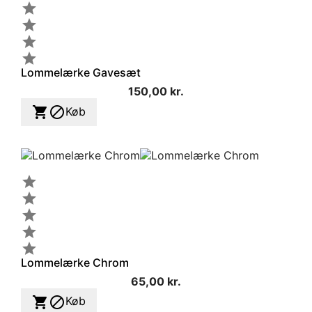




Lommelærke Gavesæt
150,00 kr.


Køb





Lommelærke Chrom
65,00 kr.


Køb