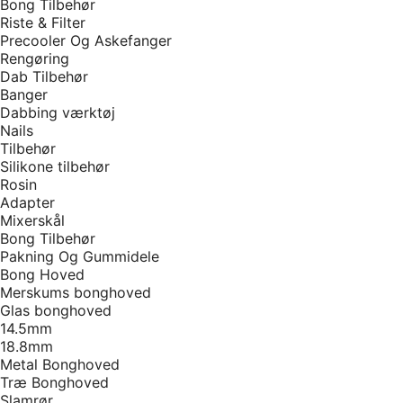
Bong Tilbehør
Riste & Filter
Precooler Og Askefanger
Rengøring
Dab Tilbehør
Banger
Dabbing værktøj
Nails
Tilbehør
Silikone tilbehør
Rosin
Adapter
Mixerskål
Bong Tilbehør
Pakning Og Gummidele
Bong Hoved
Merskums bonghoved
Glas bonghoved
14.5mm
18.8mm
Metal Bonghoved
Træ Bonghoved
Slamrør