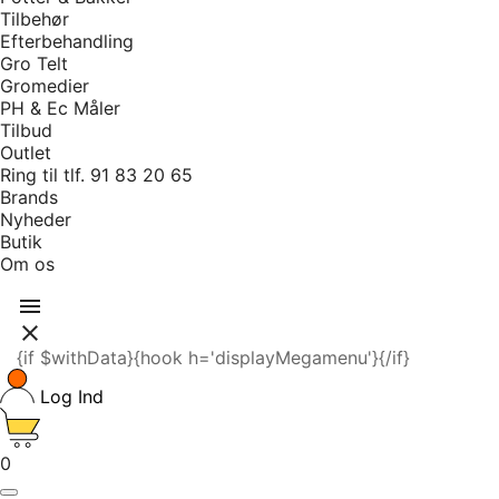
Tilbehør
Efterbehandling
Gro Telt
Gromedier
PH & Ec Måler
Tilbud
Outlet
Ring til tlf. 91 83 20 65
Brands
Nyheder
Butik
Om os


{if $withData}{hook h='displayMegamenu'}{/if}
Log Ind
0