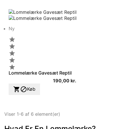
Ny





Lommelærke Gavesæt Reptil
190,00 kr.


Køb
Viser 1-6 af 6 element(er)
Hvad Er En Lommelærke?