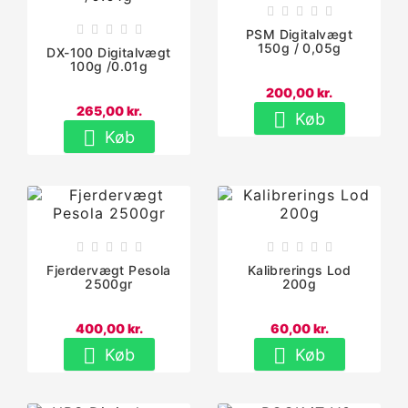










PSM Digitalvægt
150g / 0,05g
DX-100 Digitalvægt
100g /0.01g
200,00 kr.
265,00 kr.

Køb

Køb










Fjerdervægt Pesola
Kalibrerings Lod
2500gr
200g
400,00 kr.
60,00 kr.


Køb
Køb