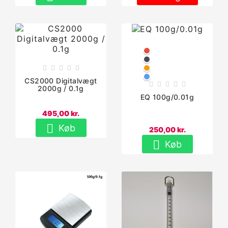
Rød
Sort





Orange
Blå
CS2000 Digitalvægt





2000g / 0.1g
EQ 100g/0.01g
495,00 kr.

Køb
250,00 kr.

Køb