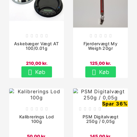










Askebæger Vægt AT
Fjerdervægt My
100/0.01g
Weigh 20gr
210,00 kr.
125,00 kr.


Køb
Køb
Spar 36%










Kalibrerings Lod
PSM Digitalvægt
100g
250g / 0,05g
50,00 kr.
145,00 kr.