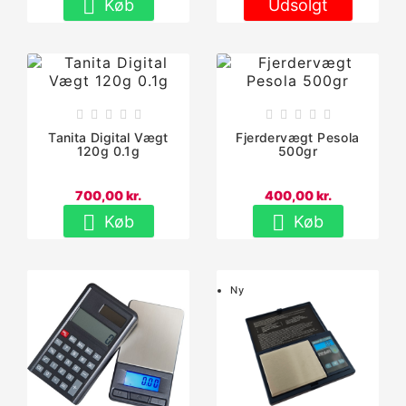

Køb
Udsolgt










Tanita Digital Vægt
Fjerdervægt Pesola
120g 0.1g
500gr
700,00 kr.
400,00 kr.


Køb
Køb
Ny