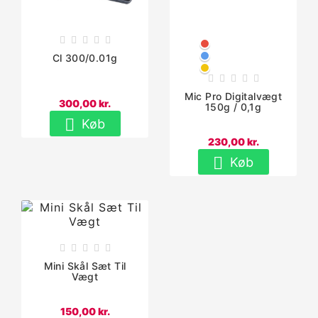





Rød
Blå
Cl 300/0.01g
Gul





Mic Pro Digitalvægt
300,00 kr.
150g / 0,1g

Køb
230,00 kr.

Køb





Mini Skål Sæt Til
Vægt
150,00 kr.