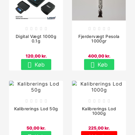










Digital Vægt 1000g
Fjerdervægt Pesola
0.1g
1000gr
120,00 kr.
400,00 kr.


Køb
Køb










Kalibrerings Lod 50g
Kalibrerings Lod
1000g
50,00 kr.
225,00 kr.