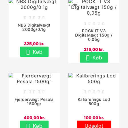
Ny










NBS Digitalvægt
2000g/0.1g
POCK IT V3
Digitalvægt 150g /
0,05g
325,00 kr.
215,00 kr.

Køb

Køb










Fjerdervægt Pesola
Kalibrerings Lod
1500gr
500g
400,00 kr.
100,00 kr.

Køb
Udsolgt