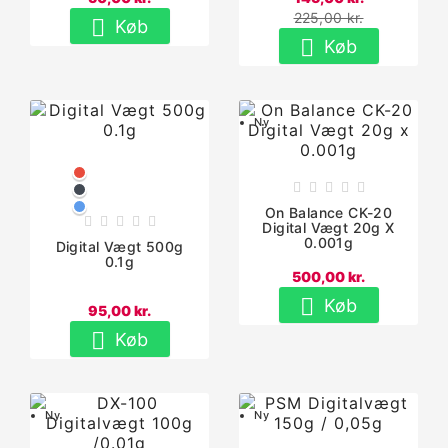
225,00 kr.

Køb

Køb
Ny
Rød





Sort
Blå
On Balance CK-20





Digital Vægt 20g X
0.001g
Digital Vægt 500g
0.1g
500,00 kr.

Køb
95,00 kr.

Køb
Ny
Ny