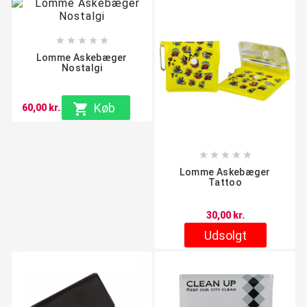





Lomme Askebæger
Nostalgi

Køb
60,00 kr.





Lomme Askebæger
Tattoo
30,00 kr.
Udsolgt