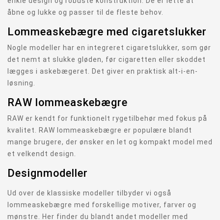
enkle design og robuste konstruktion. De er lette at
åbne og lukke og passer til de fleste behov.
Lommeaskebægre med cigaretslukker
Nogle modeller har en integreret cigaretslukker, som gør
det nemt at slukke gløden, før cigaretten eller skoddet
lægges i askebægeret. Det giver en praktisk alt-i-en-
løsning.
RAW lommeaskebægre
RAW er kendt for funktionelt rygetilbehør med fokus på
kvalitet. RAW lommeaskebægre er populære blandt
mange brugere, der ønsker en let og kompakt model med
et velkendt design.
Designmodeller
Ud over de klassiske modeller tilbyder vi også
lommeaskebægre med forskellige motiver, farver og
mønstre. Her finder du blandt andet modeller med