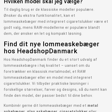
Hvilken model skal jeg vælge?
Til daglig brug er de klassiske modeller populære.
Ønsker du ekstra funktionalitet, kan et
lommeaskebæger med integreret cigaretslukker være et
godt valg, mens RAW-modellerne er populære blandt
dem, der ønsker en let og kompakt løsning.
Find dit nye lommeaskebæger
hos HeadshopDanmark
Hos HeadshopDanmark finder du et stort udvalg af
lommeaskebægre i høj kvalitet – uanset om du
foretrækker en klassisk metalmodel, et RAW
lommeaskebæger eller en model med integreret
cigaretslukker. Vi tilbyder praktiske løsninger i
forskellige størrelser, farver og designs, så du nemt kan
finde den model, der passer bedst til dine behov.
Kombinér gerne dit lommeaskebæger med et
metal
askebæger
,
glas askebæger
,
cigaretslukker
eller