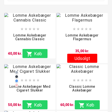










Lomme Askebæger
Lomme Askebæger
Cannabis Classic
Flagermus
35,00 kr.

Køb
40,00 kr.
Udsolgt
Grå
Sort










Blå
Lyserød
Lomme Askebæger Med
Classic Lomme
Cigaret Slukker
Askebæger

Køb

Køb
50,00 kr.
60,00 kr.