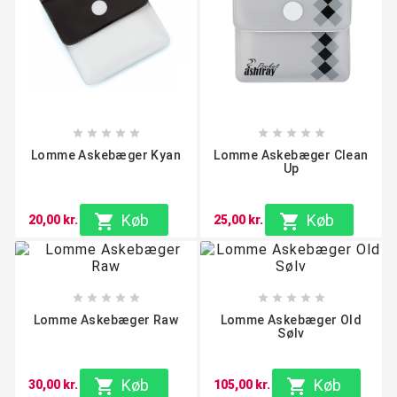










Lomme Askebæger Kyan
Lomme Askebæger Clean
Up

Køb

Køb
20,00 kr.
25,00 kr.










Lomme Askebæger Raw
Lomme Askebæger Old
Sølv

Køb

Køb
30,00 kr.
105,00 kr.