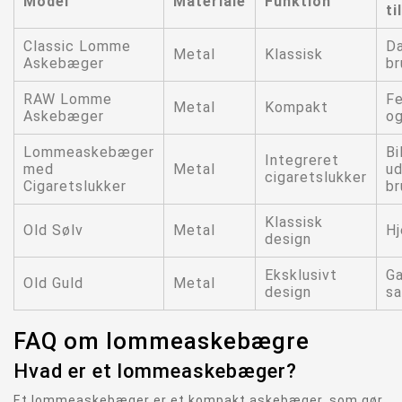
Model
Materiale
Funktion
til
Classic Lomme
Da
Metal
Klassisk
Askebæger
br
RAW Lomme
Fe
Metal
Kompakt
Askebæger
og
Lommeaskebæger
Bi
Integreret
med
Metal
u
cigaretslukker
Cigaretslukker
br
Klassisk
Old Sølv
Metal
H
design
Eksklusivt
G
Old Guld
Metal
design
sa
FAQ om lommeaskebægre
Hvad er et lommeaskebæger?
Et lommeaskebæger er et kompakt askebæger, som gør