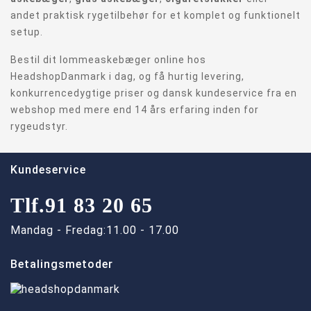
andet praktisk rygetilbehør for et komplet og funktionelt
setup.
Bestil dit lommeaskebæger online hos
HeadshopDanmark i dag, og få hurtig levering,
konkurrencedygtige priser og dansk kundeservice fra en
webshop med mere end 14 års erfaring inden for
rygeudstyr.
Kundeservice
Tlf.
91 83 20 65
Mandag - Fredag:
11.00 - 17.00
Betalingsmetoder