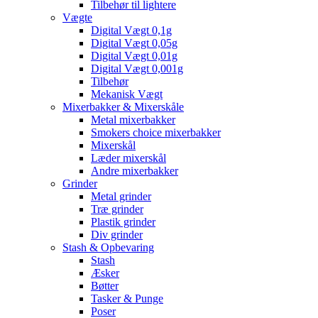
Tilbehør til lightere
Vægte
Digital Vægt 0,1g
Digital Vægt 0,05g
Digital Vægt 0,01g
Digital Vægt 0,001g
Tilbehør
Mekanisk Vægt
Mixerbakker & Mixerskåle
Metal mixerbakker
Smokers choice mixerbakker
Mixerskål
Læder mixerskål
Andre mixerbakker
Grinder
Metal grinder
Træ grinder
Plastik grinder
Div grinder
Stash & Opbevaring
Stash
Æsker
Bøtter
Tasker & Punge
Poser