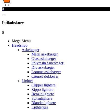
0
Indkøbskurv
0
Mega Menu
Headshop
Askebæger
Metal askebæger
Glas askebæger
Polyresin askebæger
Div askebæger
Lomme askebæger
Cigaret slukker a
Lighter
Clipper lightere
Zippo lightere
Benzinlightere
Stormlightere
Blandet lightere
Lightergas