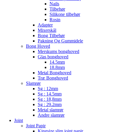
Nails
Tilbehør
Silikone tilbehør
Rosin
Adapter
Mixerskål
Bong Tilbehør
Pakning Og Gummidele
Bong Hoved
Merskums bonghoved
Glas bonghoved
14.5mm
18.8mm
Metal Bonghoved
Træ Bonghoved
Slamrør
Sg : 12mm
Sg : 14.5mm
Sg : 18,8mm
Sg : 29.2mm
Metal slamrør
Andre slamrør
Joint
Joint Papir
Kingsize slim joint papir