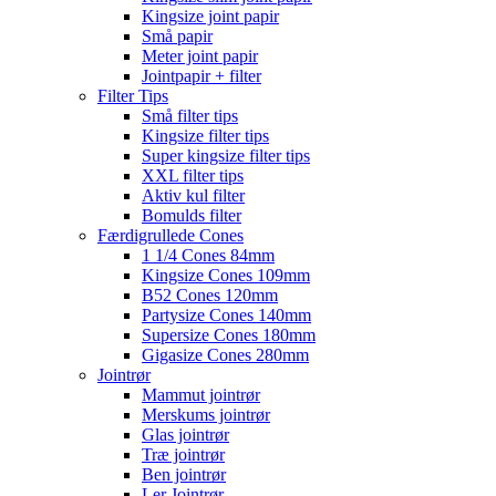
Kingsize joint papir
Små papir
Meter joint papir
Jointpapir + filter
Filter Tips
Små filter tips
Kingsize filter tips
Super kingsize filter tips
XXL filter tips
Aktiv kul filter
Bomulds filter
Færdigrullede Cones
1 1/4 Cones 84mm
Kingsize Cones 109mm
B52 Cones 120mm
Partysize Cones 140mm
Supersize Cones 180mm
Gigasize Cones 280mm
Jointrør
Mammut jointrør
Merskums jointrør
Glas jointrør
Træ jointrør
Ben jointrør
Ler Jointrør