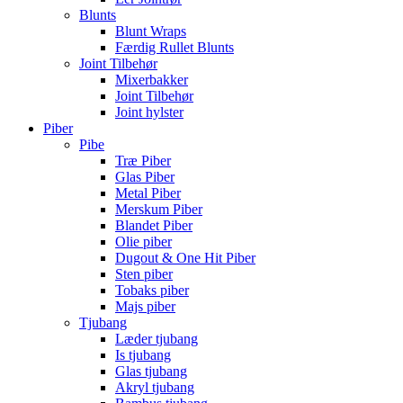
Blunts
Blunt Wraps
Færdig Rullet Blunts
Joint Tilbehør
Mixerbakker
Joint Tilbehør
Joint hylster
Piber
Pibe
Træ Piber
Glas Piber
Metal Piber
Merskum Piber
Blandet Piber
Olie piber
Dugout & One Hit Piber
Sten piber
Tobaks piber
Majs piber
Tjubang
Læder tjubang
Is tjubang
Glas tjubang
Akryl tjubang