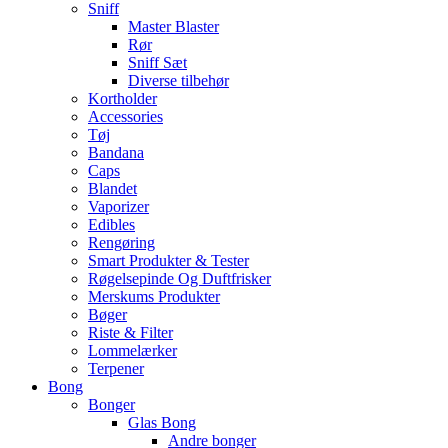
Sniff
Master Blaster
Rør
Sniff Sæt
Diverse tilbehør
Kortholder
Accessories
Tøj
Bandana
Caps
Blandet
Vaporizer
Edibles
Rengøring
Smart Produkter & Tester
Røgelsepinde Og Duftfrisker
Merskums Produkter
Bøger
Riste & Filter
Lommelærker
Terpener
Bong
Bonger
Glas Bong
Andre bonger