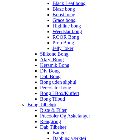
Black Leaf bong
Blaze bong
Boost bong
Grace bong
Highline bong
Weedstar bong
ROOR Bong
Prop Bong
Jelly Joker
Silikone Bong
Akryl Bong
Keramik Bong
Div Bong
Dab Bong
Bong uden sliphul
Percolator bong
Bong I Box/Kuffert
Bong Tilbud
Bong Tilbehør
Riste & Filter
Precooler Og Askefanger
Rengøring
Dab Tilbehør
Banger
Dabbing værktøj