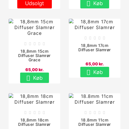

Udsolgt
Køb










18,8mm 17cm
Diffuser Slamrør
18,8mm 15cm
Diffuser Slamrør
Grace
65,00 kr.
65,00 kr.

Køb

Køb










18,8mm 18cm
18.8mm 11cm
Diffuser Slamrør
Diffuser Slamrør