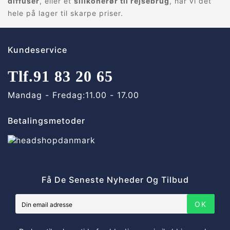
diffuser
, eller et
silikonerør til rejsebrug
, har vi det
hele på lager til skarpe priser.
Kundeservice
Tlf.
91 83 20 65
Mandag - Fredag:
11.00 - 17.00
Betalingsmetoder
Få De Seneste Nyheder Og Tilbud
OK