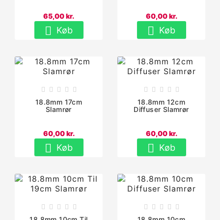
65,00 kr.
60,00 kr.


Køb
Køb










18.8mm 17cm
18.8mm 12cm
Slamrør
Diffuser Slamrør
60,00 kr.
60,00 kr.


Køb
Køb










18.8mm 10cm Til
18.8mm 10cm