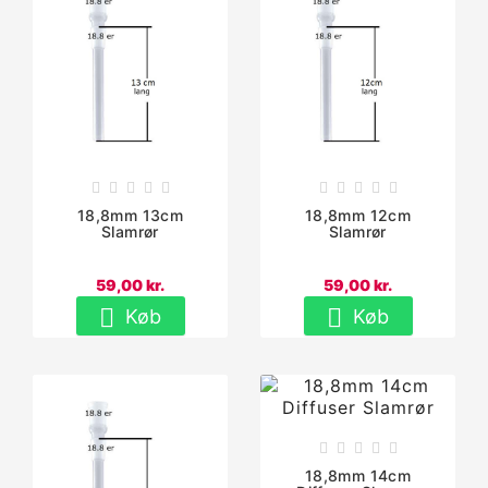










18,8mm 13cm
18,8mm 12cm
Slamrør
Slamrør
59,00 kr.
59,00 kr.


Køb
Køb





18,8mm 14cm