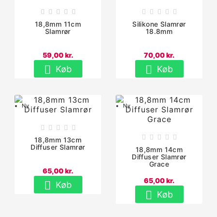










18,8mm 11cm
Silikone Slamrør
Slamrør
18.8mm
59,00 kr.
70,00 kr.


Køb
Køb
Ny
Ny










18,8mm 13cm
Diffuser Slamrør
18,8mm 14cm
Diffuser Slamrør
Grace
65,00 kr.
65,00 kr.

Køb

Køb