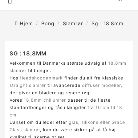

Hjem
Bong
Slamrør
Sg : 18,8mm
SG : 18,8MM
Velkommen til Danmarks største udvalg af
18,8mm
slamrør
til bonger.
Hos
Headshopdanmark
finder du alt fra klassiske
straight slamrør
til avancerede
diffuser modeller
,
der giver en blødere og renere røg.
Vores
18,8mm chillumrør
passer til de fleste
standardbonger og fås i længder fra
10 cm til 18
cm
.
Uanset om du leder efter
glas, silikone eller Grace
Glass slamrør
, kan du være sikker på at få høj
kvalitet til skarpe priser.