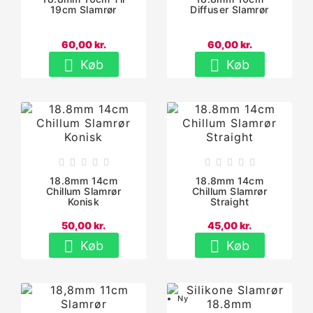
19cm Slamrør
Diffuser Slamrør
60,00 kr.
60,00 kr.


Køb
Køb










18.8mm 14cm
18.8mm 14cm
Chillum Slamrør
Chillum Slamrør
Konisk
Straight
50,00 kr.
45,00 kr.


Køb
Køb
Ny