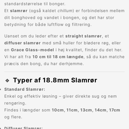
standardstørrelse til bonger.
Et
slamrør
(også kaldet
chillum
) er forbindelsen mellem
dit bonghoved og vandet i bongen, og det har stor
betydning for både luftflow og filtrering.
Uanset om du leder efter et
straight slamrør
, et
diffuser slamrør
med små huller for blødere røg, eller
en
Grace Glass-model
i høj kvalitet, finder du det her.
Vi har alt fra
10 cm til 18 cm længde
, så du kan matche
præcis den bong, du har derhjemme.
🔹
Typer af 18.8mm Slamrør
Standard Slamrør:
Enkel og effektiv løsning – giver direkte sug og nem
rengøring.
Findes i længder som
10cm, 11cm, 13cm, 14cm, 17cm
og flere.
Diffuser Slamrør: