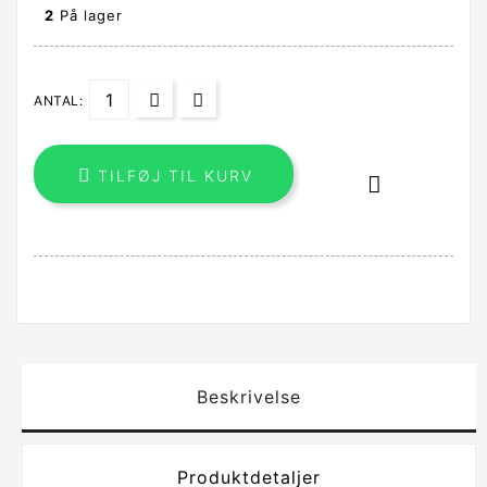
2
På lager
ANTAL:

TILFØJ TIL KURV

Beskrivelse
Produktdetaljer