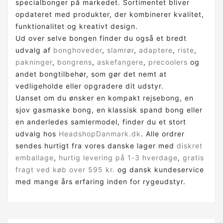
specialbonger på markedet. Sortimentet bliver
opdateret med produkter, der kombinerer kvalitet,
funktionalitet og kreativt design.
Ud over selve bongen finder du også et bredt
udvalg af
bonghoveder
,
slamrør
,
adaptere
,
riste
,
pakninger
,
bongrens
,
askefangere
,
precoolers
og
andet bongtilbehør, som gør det nemt at
vedligeholde eller opgradere dit udstyr.
Uanset om du ønsker en kompakt rejsebong, en
sjov gasmaske bong, en klassisk spand bong eller
en anderledes samlermodel, finder du et stort
udvalg hos
HeadshopDanmark.dk
. Alle ordrer
sendes hurtigt fra vores danske lager med
diskret
emballage
,
hurtig levering på 1-3 hverdage
,
gratis
fragt ved køb over 595 kr.
og dansk kundeservice
med mange års erfaring inden for rygeudstyr.