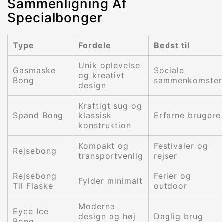
Sammenligning Af
Specialbonger
Type
Fordele
Bedst til
Unik oplevelse
Gasmaske
Sociale
og kreativt
Bong
sammenkomster
design
Kraftigt sug og
Spand Bong
klassisk
Erfarne brugere
konstruktion
Kompakt og
Festivaler og
Rejsebong
transportvenlig
rejser
Rejsebong
Ferier og
Fylder minimalt
Til Flaske
outdoor
Moderne
Eyce Ice
design og høj
Daglig brug
Bong