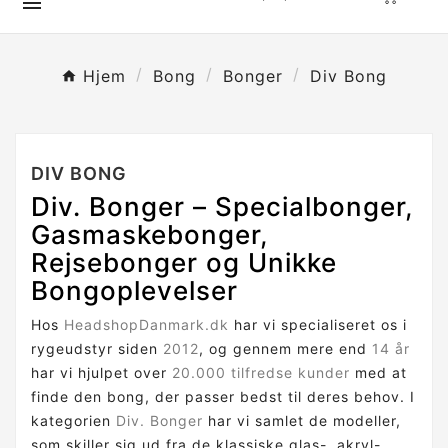

Hjem
Bong
Bonger
Div Bong
DIV BONG
Div. Bonger – Specialbonger,
Gasmaskebonger,
Rejsebonger og Unikke
Bongoplevelser
Hos
HeadshopDanmark.dk
har vi specialiseret os i
rygeudstyr siden
2012
, og gennem mere end
14 år
har vi hjulpet over
20.000 tilfredse kunder
med at
finde den bong, der passer bedst til deres behov. I
kategorien
Div. Bonger
har vi samlet de modeller,
som skiller sig ud fra de klassiske glas-, akryl-,