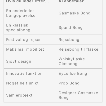
Hvis du leder efter...
Vi anbefaler
En anderledes
Gasmaske Bong
bongoplevelse
En klassisk
Spand Bong
specialbong
Festival og rejser
Rejsebong
Maksimal mobilitet
Rejsebong til flaske
Whiskyflaske
Sjovt design
Glasbong
Innovativ funktion
Eyce Ice Bong
Noget helt unikt
Prop Bong
Designer Gasmaske
Samlerobjekt
Bong