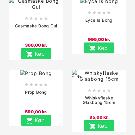










Eyce Is Bong
Gasmaske Bong Gul
995,00 kr.
300,00 kr.

Køb

Køb
Ny










Prop Bong
Whiskyflaske
Glasbong 15cm
590,00 kr.
95,00 kr.

Køb

Køb