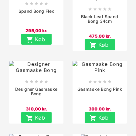










Spand Bong Flex
Black Leaf Spand
Bong 34cm
295,00 kr.
475,00 kr.

Køb

Køb










Designer Gasmaske
Gasmaske Bong Pink
Bong
310,00 kr.
300,00 kr.

Køb

Køb