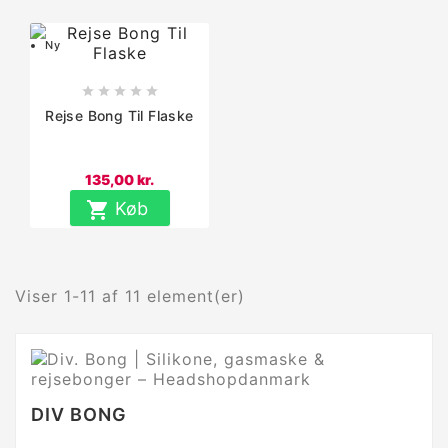
Ny





Rejse Bong Til Flaske
135,00 kr.

Køb
Viser 1-11 af 11 element(er)
DIV BONG