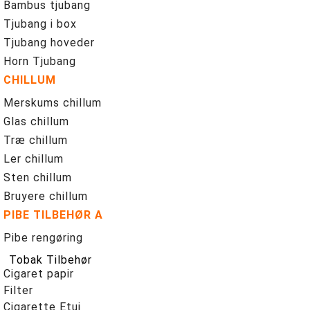
Bambus tjubang
Tjubang i box
Tjubang hoveder
Horn Tjubang
CHILLUM
Merskums chillum
Glas chillum
Træ chillum
Ler chillum
Sten chillum
Bruyere chillum
PIBE TILBEHØR A
Pibe rengøring
Tobak Tilbehør
Cigaret papir
Filter
Cigarette Etui