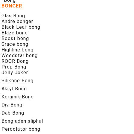
Bong
BONGER
Glas Bong
Andre bonger
Black Leaf bong
Blaze bong
Boost bong
Grace bong
Highline bong
Weedstar bong
ROOR Bong
Prop Bong
Jelly Joker
Silikone Bong
Akryl Bong
Keramik Bong
Div Bong
Dab Bong
Bong uden sliphul
Percolator bong