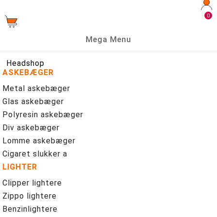
0
Mega Menu
Headshop
ASKEBÆGER
Metal askebæger
Glas askebæger
Polyresin askebæger
Div askebæger
Lomme askebæger
Cigaret slukker a
LIGHTER
Clipper lightere
Zippo lightere
Benzinlightere