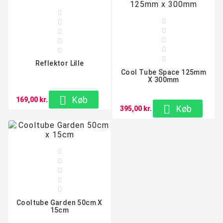










Reflektor Lille
Cool Tube Space 125mm
X 300mm

Køb
169,00 kr.

Køb
395,00 kr.





Cooltube Garden 50cm X
15cm