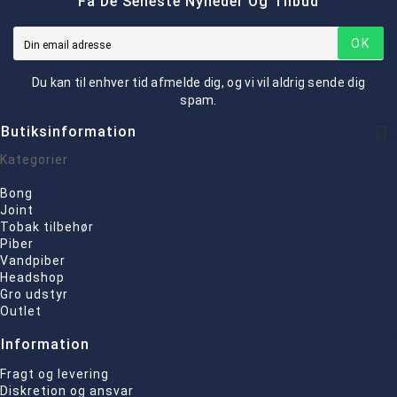
Få De Seneste Nyheder Og Tilbud
OK
Du kan til enhver tid afmelde dig, og vi vil aldrig sende dig
spam.

Butiksinformation
Kategorier
Bong
Joint
Tobak tilbehør
Piber
Vandpiber
Headshop
Gro udstyr
Outlet
Information
Fragt og levering
Diskretion og ansvar