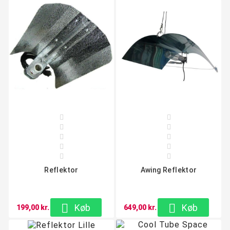










Reflektor
Awing Reflektor


Køb
Køb
199,00 kr.
649,00 kr.