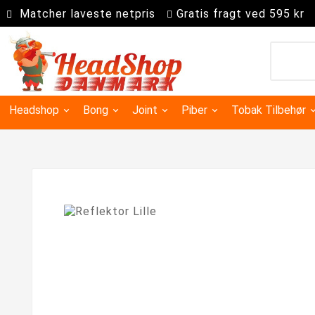
Matcher laveste netpris
Gratis fragt ved 595 kr
Headshop
Bong
Joint
Piber
Tobak Tilbehør
Kingsize slim joint papir
Super kingsize filter tips
Precooler Og Askefanger
Dugout & One Hit Piber