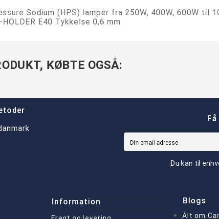
Pressure Sodium (HPS) lamper fra 250W, 400W, 600W t
HOLDER E40 Tykkelse 0,6 mm
ODUKT, KØBTE OGSÅ:
etoder
Få
Du kan til enhv
Blogs
Information
Alt om Ca
Fragt og levering