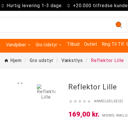
Hurtig levering 1-3 dage
+20.000 tilfredse kunde
Tilbud
Outlet
Ring Til Tlf.
Vandpiber
Gro Udstyr
Hjem
Gro udstyr
Vækstlys
Reflektor Lille

Reflektor Lille





ANMELDELSE(0)
Kingsize Cones 109mm
Partysize Cones 140mm
Supersize Cones 180mm
Gigasize Cones 280mm
169,00 kr.
MOMS INKLU
Smokers choice mixerbakker
Advanced Hydroponics
Green House Powder Feeding
Sygdomsbekæmpelse & Additiver
Lys Tilbehør