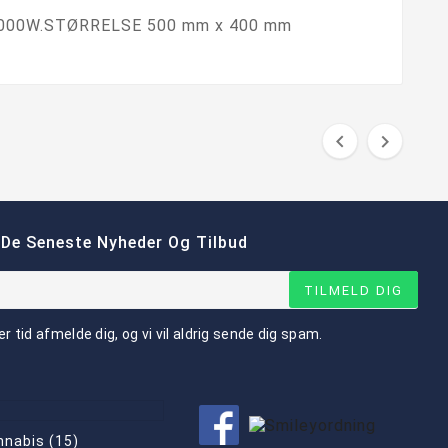
il 1000W.STØRRELSE 500 mm x 400 mm


 De Seneste Nyheder Og Tilbud
TILMELD DIG
er tid afmelde dig, og vi vil aldrig sende dig spam.
nnabis (15)