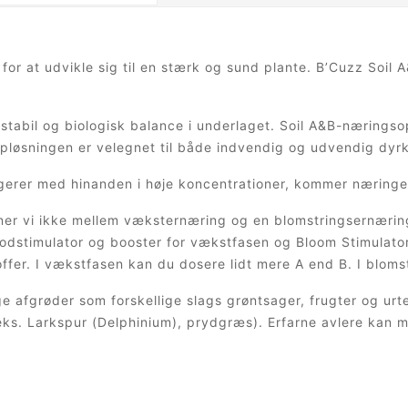
for at udvikle sig til en stærk og sund plante. B’Cuzz Soil 
 stabil og biologisk balance i underlaget. Soil A&B-nærings
pløsningen er velegnet til både indvendig og udvendig dyrk
gerer med hinanden i høje koncentrationer, kommer næringen
lner vi ikke mellem væksternæring og en blomstringsernærin
odstimulator og booster for vækstfasen og Bloom Stimulator 
fer. I vækstfasen kan du dosere lidt mere A end B. I bloms
nge afgrøder som forskellige slags grøntsager, frugter og u
.eks. Larkspur (Delphinium), prydgræs). Erfarne avlere kan