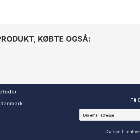
PRODUKT, KØBTE OGSÅ:
etoder
Få 
Du kan til enhve