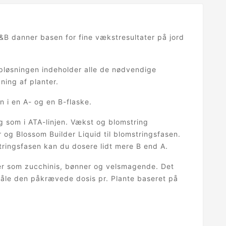
A&B danner basen for fine vækstresultater på jord
opløsningen indeholder alle de nødvendige
ning af planter.
 i en A- og en B-flaske.
g som i ATA-linjen. Vækst og blomstring
og Blossom Builder Liquid til blomstringsfasen.
tringsfasen kan du dosere lidt mere B end A.
rter som zucchinis, bønner og velsmagende. Det
 måle den påkrævede dosis pr. Plante baseret på