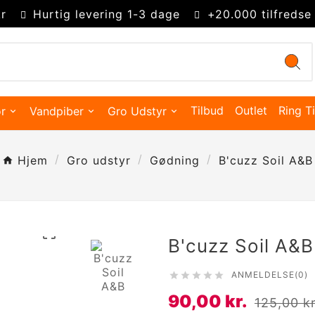
r
Hurtig levering 1-3 dage
+20.000 tilfredse
Tilbud
Outlet
Ring Ti
r
Vandpiber
Gro Udstyr
Hjem
Gro udstyr
Gødning
B'cuzz Soil A&B

B'cuzz Soil A&B
ANMELDELSE(0)





Kingsize Cones 109mm
Partysize Cones 140mm
Supersize Cones 180mm
Gigasize Cones 280mm
Smokers choice mixerbakker
90,00 kr.
125,00 kr
Merskums bonghoved
Advanced Hydroponics
Green House Powder Feeding
Sygdomsbekæmpelse & Additiver
Lys Tilbehør