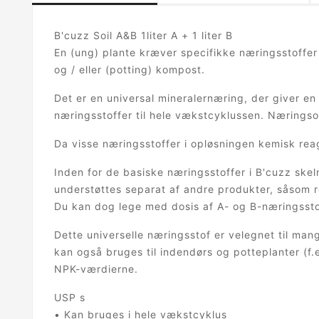
B'cuzz Soil A&B 1liter A + 1 liter B
En (ung) plante kræver specifikke næringsstoffer 
og / eller (potting) kompost.
Det er en universal mineralernæring, der giver en
næringsstoffer til hele vækstcyklussen. Næringso
Da visse næringsstoffer i opløsningen kemisk rea
Inden for de basiske næringsstoffer i B'cuzz ske
understøttes separat af andre produkter, såsom r
Du kan dog lege med dosis af A- og B-næringsstof
Dette universelle næringsstof er velegnet til ma
kan også bruges til indendørs og potteplanter (f
NPK-værdierne.
USP s
• Kan bruges i hele vækstcyklus