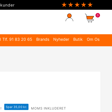
★★★★★
 kunder
0
l Tlf. 91 83 20 65
Brands
Nyheder
Butik
Om Os
.
Spar 35,00 kr.
MOMS INKLUDERET