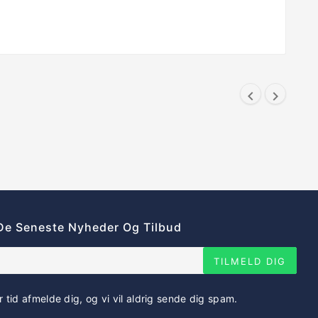


De Seneste Nyheder Og Tilbud
TILMELD DIG
r tid afmelde dig, og vi vil aldrig sende dig spam.