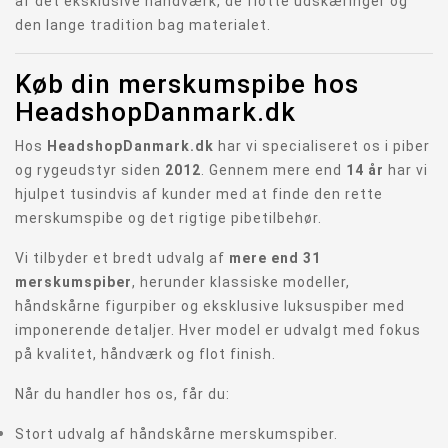
af det eksklusive håndværk, de flotte udskæringer og
den lange tradition bag materialet.
Køb din merskumspibe hos
HeadshopDanmark.dk
Hos
HeadshopDanmark.dk
har vi specialiseret os i piber
og rygeudstyr siden
2012
. Gennem mere end
14 år
har vi
hjulpet tusindvis af kunder med at finde den rette
merskumspibe og det rigtige pibetilbehør.
Vi tilbyder et bredt udvalg af
mere end 31
merskumspiber
, herunder klassiske modeller,
håndskårne figurpiber og eksklusive luksuspiber med
imponerende detaljer. Hver model er udvalgt med fokus
på kvalitet, håndværk og flot finish.
Når du handler hos os, får du:
Stort udvalg af håndskårne merskumspiber.