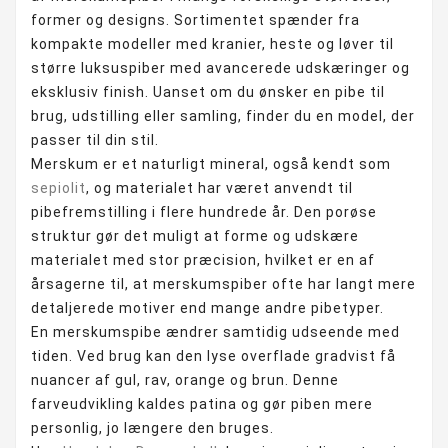
former og designs. Sortimentet spænder fra
kompakte modeller med kranier, heste og løver til
større luksuspiber med avancerede udskæringer og
eksklusiv finish. Uanset om du ønsker en pibe til
brug, udstilling eller samling, finder du en model, der
passer til din stil.
Merskum er et naturligt mineral, også kendt som
sepiolit
, og materialet har været anvendt til
pibefremstilling i flere hundrede år. Den porøse
struktur gør det muligt at forme og udskære
materialet med stor præcision, hvilket er en af
årsagerne til, at merskumspiber ofte har langt mere
detaljerede motiver end mange andre pibetyper.
En merskumspibe ændrer samtidig udseende med
tiden. Ved brug kan den lyse overflade gradvist få
nuancer af gul, rav, orange og brun. Denne
farveudvikling kaldes patina og gør piben mere
personlig, jo længere den bruges.