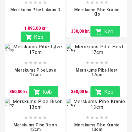










Merskums Pibe Luksus D
Merskums Pibe Kranie
Klo
1.895,00 kr.

Køb
350,00 kr.

Køb
Ny
Ny










Merskums Pibe Løve
Merskums Pibe Hest
17cm
17cm

Køb

Køb
350,00 kr.
350,00 kr.
Ny
Ny










Merskums Pibe Bison
Merskums Pibe Kranie
13cm
13cm