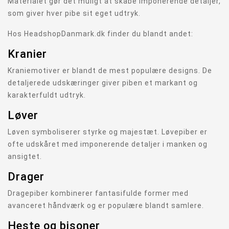
Materialet gør det muligt at skabe imponerende detaljer,
som giver hver pibe sit eget udtryk.
Hos HeadshopDanmark.dk finder du blandt andet:
Kranier
Kraniemotiver er blandt de mest populære designs. De
detaljerede udskæringer giver piben et markant og
karakterfuldt udtryk.
Løver
Løven symboliserer styrke og majestæt. Løvepiber er
ofte udskåret med imponerende detaljer i manken og
ansigtet.
Drager
Dragepiber kombinerer fantasifulde former med
avanceret håndværk og er populære blandt samlere.
Heste og bisoner