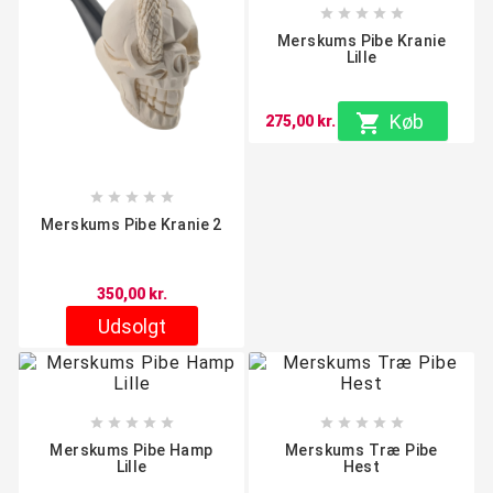





Merskums Pibe Kranie
Lille

Køb
275,00 kr.





Merskums Pibe Kranie 2
350,00 kr.
Udsolgt










Merskums Pibe Hamp
Merskums Træ Pibe
Lille
Hest