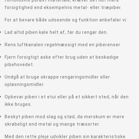
forholdsvis porøst materiale, kræver det lidt mere
forsigtighed end eksempelvis metal- eller træpiber.
For at bevare både udseende og funktion anbefaler vi:
Lad altid piben køle helt af, før du rengør den.
Rens luftkanalen regelmæssigt med en piberenser.
Fjern forsigtigt aske efter brug uden at beskadige
pibehovedet.
Undgå at bruge skrappe rengøringsmidler eller
opløsningsmidler.
Opbevar piben i et etui eller på et sikkert sted, når den
ikke bruges.
Beskyt piben mod slag og stød, da merskum er mere
skrøbeligt end metal og mange træsorter.
Med den rette pleje udvikler piben sin karakteristiske