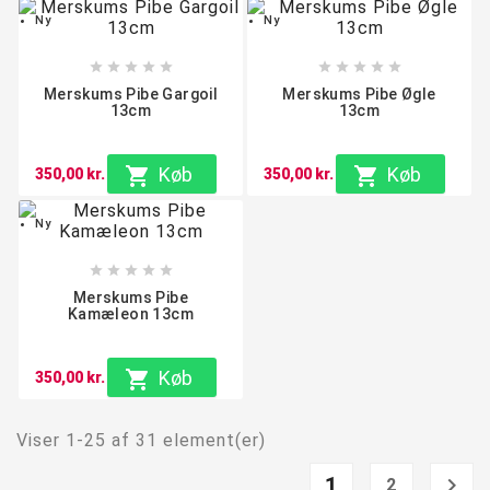
Ny
Ny










Merskums Pibe Gargoil
Merskums Pibe Øgle
13cm
13cm

Køb

Køb
350,00 kr.
350,00 kr.
Ny





Merskums Pibe
Kamæleon 13cm

Køb
350,00 kr.
Viser 1-25 af 31 element(er)
1

2