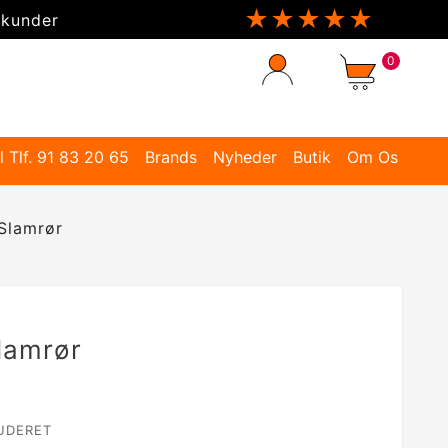
★★★★★
 kunder
0
l Tlf. 91 83 20 65
Brands
Nyheder
Butik
Om Os
Slamrør
lamrør
UDERET