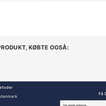
PRODUKT, KØBTE OGSÅ:
etoder
Få 