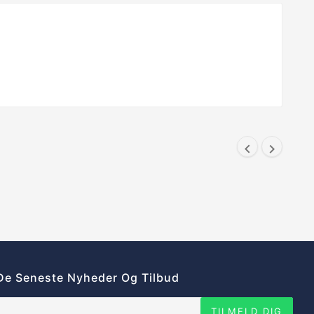


De Seneste Nyheder Og Tilbud
TILMELD DIG