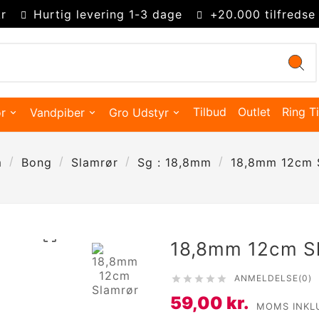
r
Hurtig levering 1-3 dage
+20.000 tilfredse
Tilbud
Outlet
Ring Ti
r
Vandpiber
Gro Udstyr
m
Bong
Slamrør
Sg : 18,8mm
18,8mm 12cm 

18,8mm 12cm S
ANMELDELSE(0)





Kingsize Cones 109mm
Partysize Cones 140mm
Supersize Cones 180mm
Gigasize Cones 280mm
59,00 kr.
Smokers choice mixerbakker
MOMS INKL
Merskums bonghoved
Advanced Hydroponics
Green House Powder Feeding
Sygdomsbekæmpelse & Additiver
Lys Tilbehør