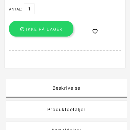
ANTAL:

IKKE PÅ LAGER

Beskrivelse
Produktdetaljer