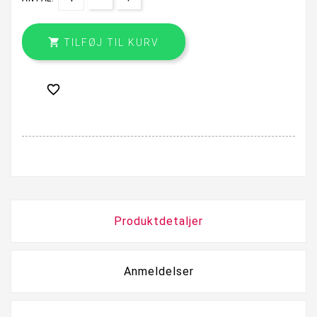

TILFØJ TIL KURV

Produktdetaljer
Anmeldelser