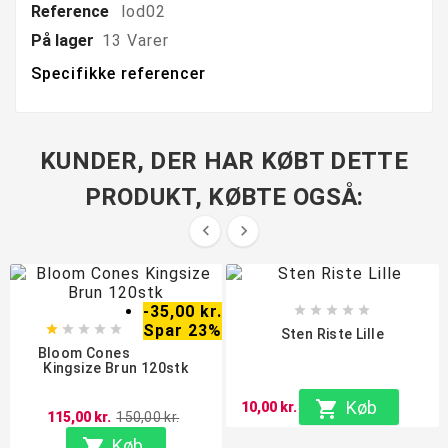
Reference
lod02
På lager
13 Varer
Specifikke referencer
KUNDER, DER HAR KØBT DETTE
PRODUKT, KØBTE OGSÅ:


-35,00 kr.





Spar 23%





Sten Riste Lille
Bloom Cones
Kingsize Brun 120stk

Køb
10,00 kr.
115,00 kr.
150,00 kr.

Køb