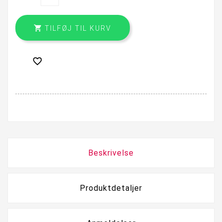

TILFØJ TIL KURV

Beskrivelse
Produktdetaljer