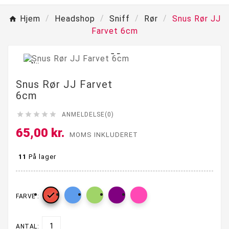
Hjem
Headshop
Sniff
Rør
Snus Rør JJ
Farvet 6cm

Ny
Snus Rør JJ Farvet
6cm





ANMELDELSE(0)
65,00 kr.
MOMS INKLUDERET
11
På lager

FARVE :
ANTAL: