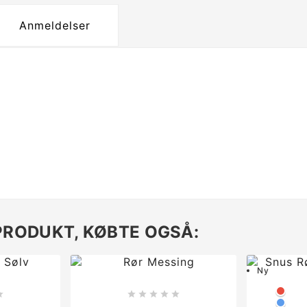
Anmeldelser
PRODUKT, KØBTE OGSÅ:
Ny
Rød






Blå