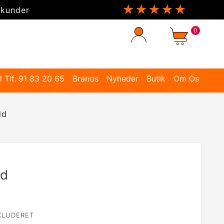
★★★★★
 kunder
0
l Tlf. 91 83 20 65
Brands
Nyheder
Butik
Om Os
ld
ld
KLUDERET