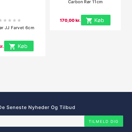
Carbon Rør 11cm
n

Køb
170,00 kr.





ør JJ Farvet 6cm

Køb
r.
De Seneste Nyheder Og Tilbud
TILMELD DIG