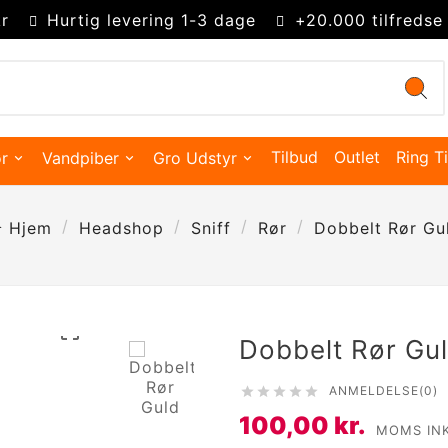
r
Hurtig levering 1-3 dage
+20.000 tilfredse
Tilbud
Outlet
Ring Ti
r
Vandpiber
Gro Udstyr
Hjem
Headshop
Sniff
Rør
Dobbelt Rør Gu

Dobbelt Rør Gu
ANMELDELSE(0)





Kingsize Cones 109mm
Partysize Cones 140mm
Supersize Cones 180mm
Gigasize Cones 280mm
100,00 kr.
Smokers choice mixerbakker
MOMS IN
Merskums bonghoved
Advanced Hydroponics
Green House Powder Feeding
Sygdomsbekæmpelse & Additiver
Lys Tilbehør