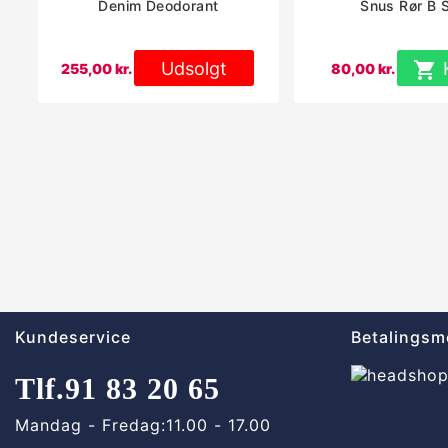
Denim Deodorant
Snus Rør B 
Udsolgt

255,00 kr.
80,00 kr.
Kundeservice
Betalingsm
Tlf.
91 83 20 65
Mandag - Fredag:
11.00 - 17.00