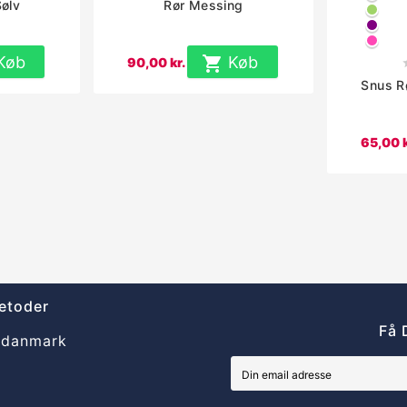
Sølv
Rør Messing
Grø
Lilla
Pink
Køb

Køb
90,00 kr.
Snus R
65,00 k
etoder
Få 