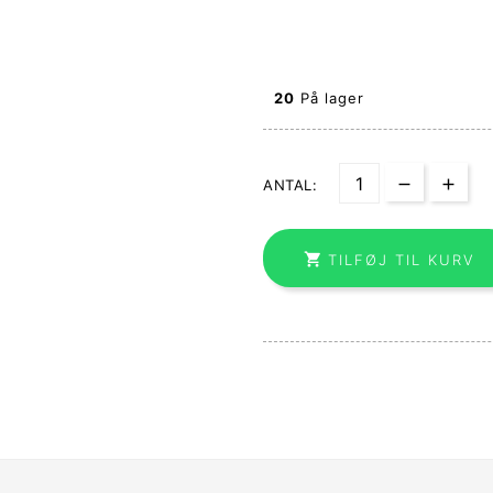
20
På lager
ANTAL:

TILFØJ TIL KURV