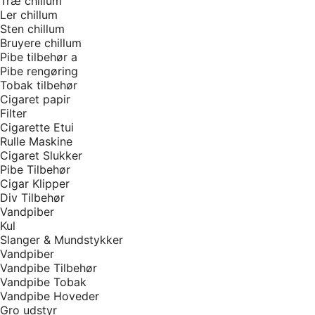
Træ chillum
Ler chillum
Sten chillum
Bruyere chillum
Pibe tilbehør a
Pibe rengøring
Tobak tilbehør
Cigaret papir
Filter
Cigarette Etui
Rulle Maskine
Cigaret Slukker
Pibe Tilbehør
Cigar Klipper
Div Tilbehør
Vandpiber
Kul
Slanger & Mundstykker
Vandpiber
Vandpibe Tilbehør
Vandpibe Tobak
Vandpibe Hoveder
Gro udstyr