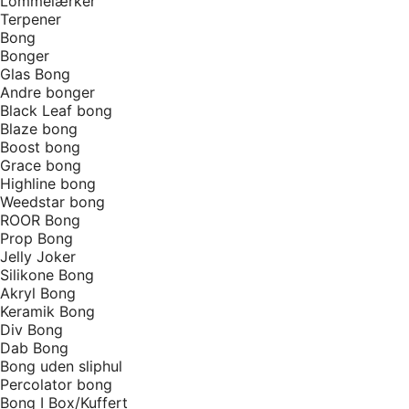
Lommelærker
Terpener
Bong
Bonger
Glas Bong
Andre bonger
Black Leaf bong
Blaze bong
Boost bong
Grace bong
Highline bong
Weedstar bong
ROOR Bong
Prop Bong
Jelly Joker
Silikone Bong
Akryl Bong
Keramik Bong
Div Bong
Dab Bong
Bong uden sliphul
Percolator bong
Bong I Box/Kuffert