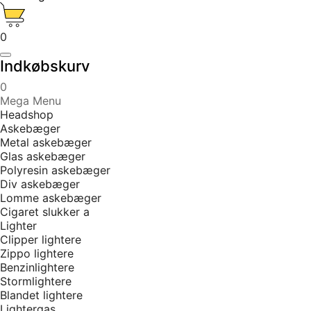
0
Indkøbskurv
0
Mega Menu
Headshop
Askebæger
Metal askebæger
Glas askebæger
Polyresin askebæger
Div askebæger
Lomme askebæger
Cigaret slukker a
Lighter
Clipper lightere
Zippo lightere
Benzinlightere
Stormlightere
Blandet lightere
Lightergas