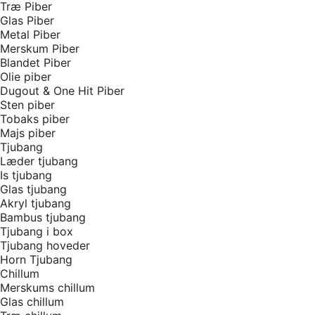
Træ Piber
Glas Piber
Metal Piber
Merskum Piber
Blandet Piber
Olie piber
Dugout & One Hit Piber
Sten piber
Tobaks piber
Majs piber
Tjubang
Læder tjubang
Is tjubang
Glas tjubang
Akryl tjubang
Bambus tjubang
Tjubang i box
Tjubang hoveder
Horn Tjubang
Chillum
Merskums chillum
Glas chillum