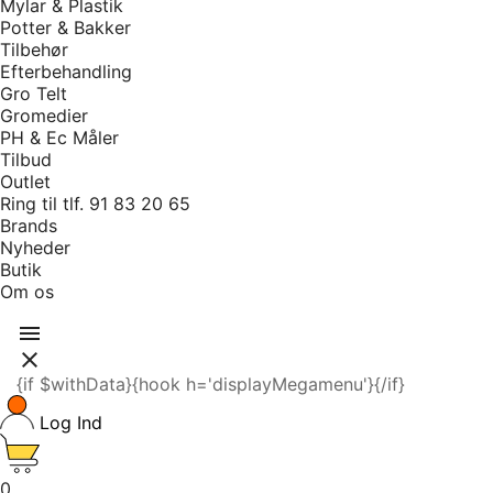
Mylar & Plastik
Potter & Bakker
Tilbehør
Efterbehandling
Gro Telt
Gromedier
PH & Ec Måler
Tilbud
Outlet
Ring til tlf. 91 83 20 65
Brands
Nyheder
Butik
Om os


{if $withData}{hook h='displayMegamenu'}{/if}
Log Ind
0