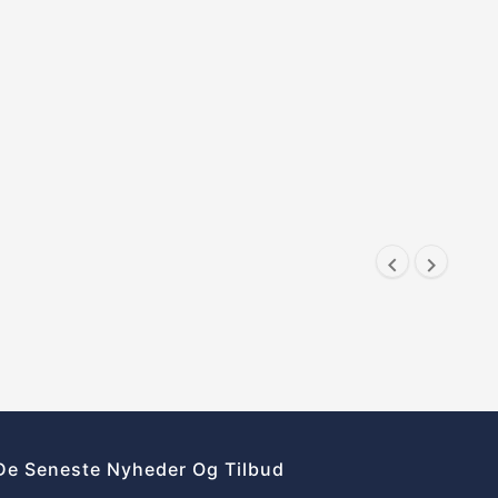


De Seneste Nyheder Og Tilbud