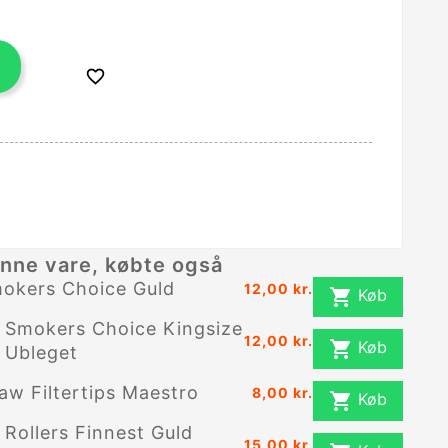

nne vare, købte også
okers Choice Guld
12,00 kr.

Køb
Smokers Choice Kingsize
12,00 kr.

Køb
Ubleget
aw Filtertips Maestro
8,00 kr.

Køb
Rollers Finnest Guld
15,00 kr.