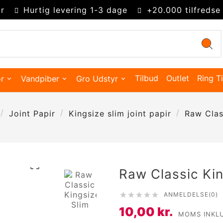
r
Hurtig levering 1-3 dage
+20.000 tilfredse
Tilbud
Outlet
Ring Ti
r
Vandpiber
Gro Udstyr
Joint Papir
Kingsize slim joint papir
Raw Clas

Raw Classic Kin
ANMELDELSE(0)





Kingsize Cones 109mm
Partysize Cones 140mm
Supersize Cones 180mm
Gigasize Cones 280mm
10,00 kr.
Smokers choice mixerbakker
MOMS INKL
Merskums bonghoved
Advanced Hydroponics
Green House Powder Feeding
Sygdomsbekæmpelse & Additiver
Lys Tilbehør