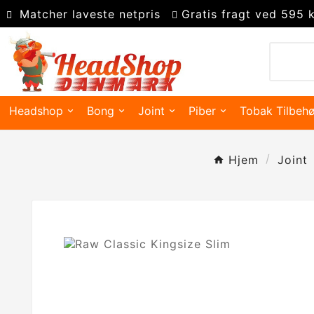
Matcher laveste netpris
Gratis fragt ved 595 k
Headshop
Bong
Joint
Piber
Tobak Tilbehø
Hjem
Joint
Kingsize slim joint papir
Super kingsize filter tips
Polyresin askebæger
Precooler Og Askefanger
Pakning Og Gummidele
Dugout & One Hit Piber