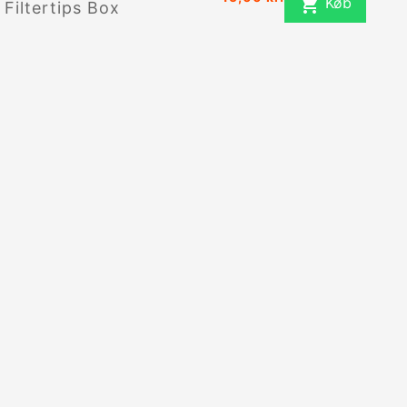

Køb
Filtertips Box