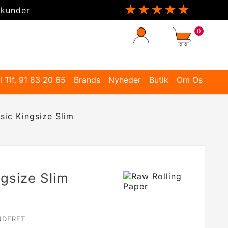
★★★★★
 kunder
0
l Tlf. 91 83 20 65
Brands
Nyheder
Butik
Om Os
sic Kingsize Slim
gsize Slim
UDERET