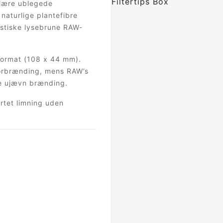
ulære ublegede
 naturlige plantefibre
istiske lysebrune RAW-
 format (108 x 44 mm).
forbrænding, mens RAW’s
e ujævn brænding.
rtet limning uden