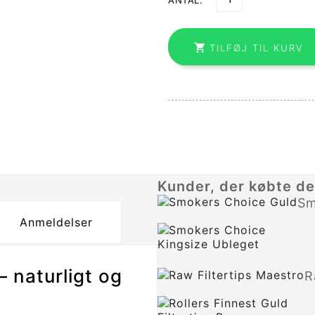
ANTAL:

TILFØJ TIL KURV
Kunder, der købte de
Sm
Anmeldelser
– naturligt og
R