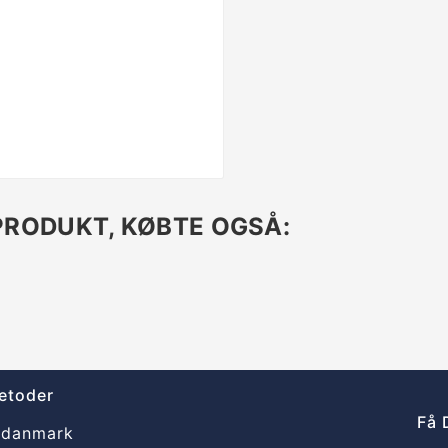
PRODUKT, KØBTE OGSÅ:
etoder
Få 