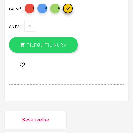

FARVE :
ANTAL:

TILFØJ TIL KURV

Beskrivelse