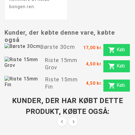
bongen ren.
Kunder, der købte denne vare, købte
også
Børste 30cm
17,00 kr.

Køb
Riste 15mm
4,50 kr.

Køb
Grov
Riste 15mm
4,50 kr.

Køb
Fin
KUNDER, DER HAR KØBT DETTE
PRODUKT, KØBTE OGSÅ:

