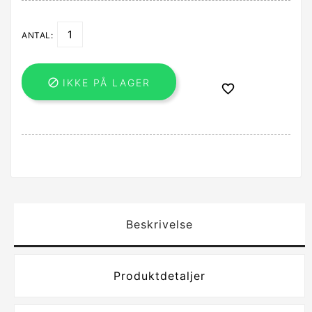
ANTAL:

IKKE PÅ LAGER

Beskrivelse
Produktdetaljer