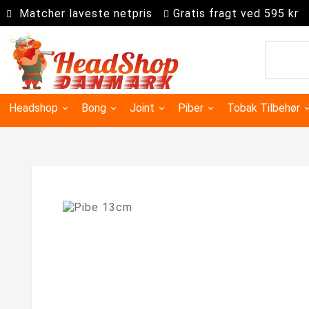
Matcher laveste netpris
Gratis fragt ved 595 kr
Headshop
Bong
Joint
Piber
Tobak Tilbehør
Kingsize slim joint papir
Super kingsize filter tips
Precooler Og Askefanger
Dugout & One Hit Piber