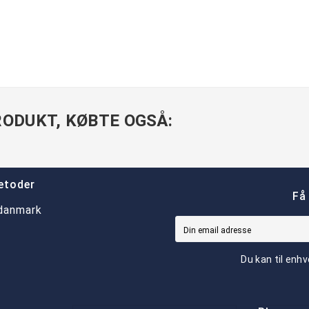
ODUKT, KØBTE OGSÅ:
etoder
Få
Du kan til enhv