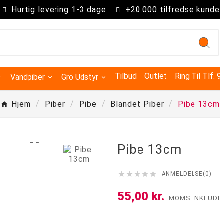
Hurtig levering 1-3 dage
+20.000 tilfredse kunde
Tilbud
Outlet
Ring Til Tlf.
Vandpiber
Gro Udstyr
Hjem
Piber
Pibe
Blandet Piber
Pibe 13cm

Pibe 13cm





ANMELDELSE(0)
Kingsize Cones 109mm
Partysize Cones 140mm
Supersize Cones 180mm
Gigasize Cones 280mm
55,00 kr.
MOMS INKLUD
Smokers choice mixerbakker
Advanced Hydroponics
Green House Powder Feeding
Sygdomsbekæmpelse & Additiver
Lys Tilbehør