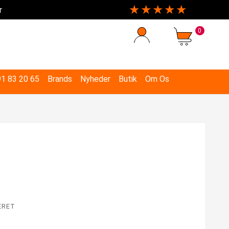
★★★★★
r
0
 91 83 20 65
Brands
Nyheder
Butik
Om Os
ERET