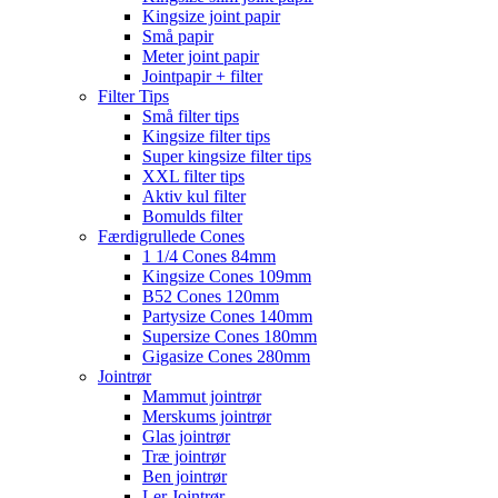
Kingsize joint papir
Små papir
Meter joint papir
Jointpapir + filter
Filter Tips
Små filter tips
Kingsize filter tips
Super kingsize filter tips
XXL filter tips
Aktiv kul filter
Bomulds filter
Færdigrullede Cones
1 1/4 Cones 84mm
Kingsize Cones 109mm
B52 Cones 120mm
Partysize Cones 140mm
Supersize Cones 180mm
Gigasize Cones 280mm
Jointrør
Mammut jointrør
Merskums jointrør
Glas jointrør
Træ jointrør
Ben jointrør
Ler Jointrør