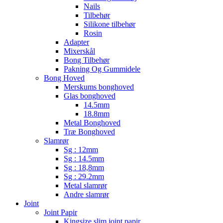
Nails
Tilbehør
Silikone tilbehør
Rosin
Adapter
Mixerskål
Bong Tilbehør
Pakning Og Gummidele
Bong Hoved
Merskums bonghoved
Glas bonghoved
14.5mm
18.8mm
Metal Bonghoved
Træ Bonghoved
Slamrør
Sg : 12mm
Sg : 14.5mm
Sg : 18,8mm
Sg : 29.2mm
Metal slamrør
Andre slamrør
Joint
Joint Papir
Kingsize slim joint papir