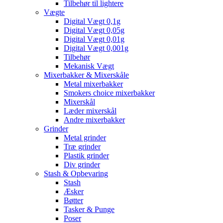
Tilbehør til lightere
Vægte
Digital Vægt 0,1g
Digital Vægt 0,05g
Digital Vægt 0,01g
Digital Vægt 0,001g
Tilbehør
Mekanisk Vægt
Mixerbakker & Mixerskåle
Metal mixerbakker
Smokers choice mixerbakker
Mixerskål
Læder mixerskål
Andre mixerbakker
Grinder
Metal grinder
Træ grinder
Plastik grinder
Div grinder
Stash & Opbevaring
Stash
Æsker
Bøtter
Tasker & Punge
Poser