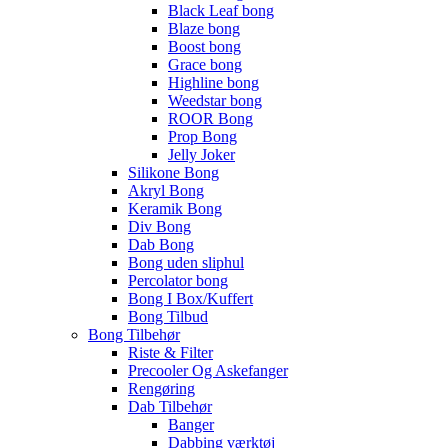
Black Leaf bong
Blaze bong
Boost bong
Grace bong
Highline bong
Weedstar bong
ROOR Bong
Prop Bong
Jelly Joker
Silikone Bong
Akryl Bong
Keramik Bong
Div Bong
Dab Bong
Bong uden sliphul
Percolator bong
Bong I Box/Kuffert
Bong Tilbud
Bong Tilbehør
Riste & Filter
Precooler Og Askefanger
Rengøring
Dab Tilbehør
Banger
Dabbing værktøj