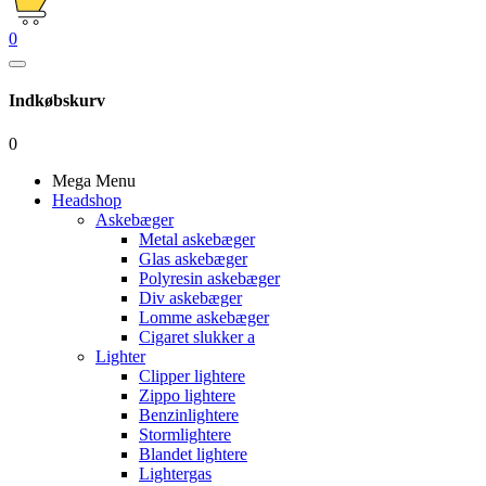
0
Indkøbskurv
0
Mega Menu
Headshop
Askebæger
Metal askebæger
Glas askebæger
Polyresin askebæger
Div askebæger
Lomme askebæger
Cigaret slukker a
Lighter
Clipper lightere
Zippo lightere
Benzinlightere
Stormlightere
Blandet lightere
Lightergas