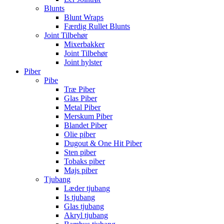
Blunts
Blunt Wraps
Færdig Rullet Blunts
Joint Tilbehør
Mixerbakker
Joint Tilbehør
Joint hylster
Piber
Pibe
Træ Piber
Glas Piber
Metal Piber
Merskum Piber
Blandet Piber
Olie piber
Dugout & One Hit Piber
Sten piber
Tobaks piber
Majs piber
Tjubang
Læder tjubang
Is tjubang
Glas tjubang
Akryl tjubang