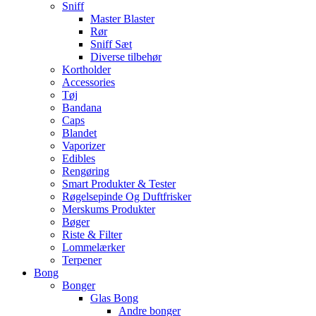
Sniff
Master Blaster
Rør
Sniff Sæt
Diverse tilbehør
Kortholder
Accessories
Tøj
Bandana
Caps
Blandet
Vaporizer
Edibles
Rengøring
Smart Produkter & Tester
Røgelsepinde Og Duftfrisker
Merskums Produkter
Bøger
Riste & Filter
Lommelærker
Terpener
Bong
Bonger
Glas Bong
Andre bonger