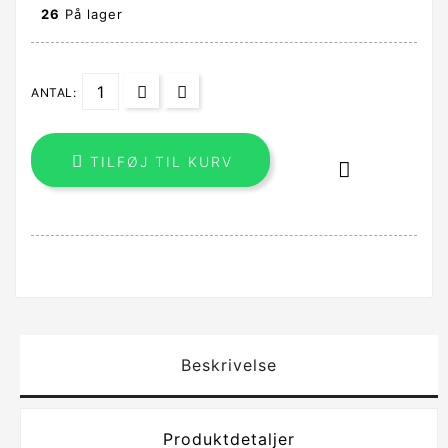
26
På lager
ANTAL:

TILFØJ TIL KURV

Beskrivelse
Produktdetaljer