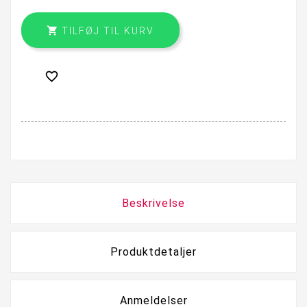

TILFØJ TIL KURV

Beskrivelse
Produktdetaljer
Anmeldelser