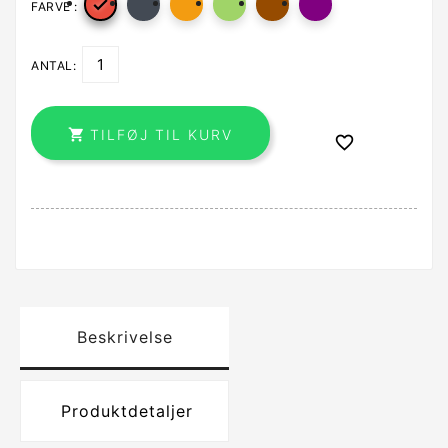

FARVE :
ANTAL:

TILFØJ TIL KURV

Beskrivelse
Produktdetaljer