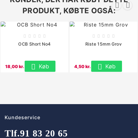


PRODUKT, KØBTE OGSÅ:










OCB Short No4
Riste 15mm Grov


Køb
Køb
18,00 kr.
4,50 kr.
Kundeservice
Tlf.
91 83 20 65