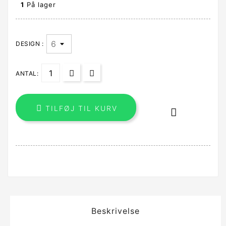
1
På lager
DESIGN :
ANTAL:

TILFØJ TIL KURV

Beskrivelse