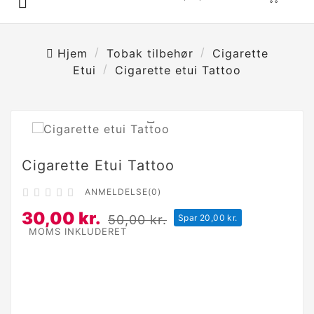

Hjem
Tobak tilbehør
Cigarette
Etui
Cigarette etui Tattoo

Cigarette Etui Tattoo
ANMELDELSE(0)





30,00 kr.
50,00 kr.
Spar 20,00 kr.
MOMS INKLUDERET