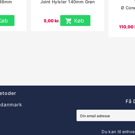
 36mm
Joint Hylster 140mm Grøn
Ø Cone
Køb

Køb
5,00 kr.
110,00 
etoder
Få 
Du kan til enhve