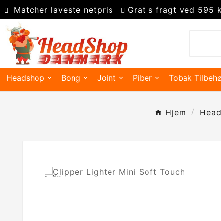
Matcher laveste netpris
Gratis fragt ved 595 k
Headshop
Bong
Joint
Piber
Tobak Tilbehø
Hjem
Head
Ny
Kingsize slim joint papir
Super kingsize filter tips
Polyresin askebæger
Precooler Og Askefanger
Pakning Og Gummidele
Dugout & One Hit Piber