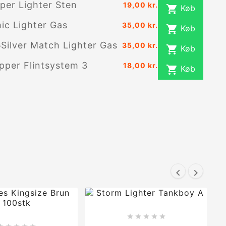
pper Lighter Sten
19,00 kr.

Køb
ic Lighter Gas
35,00 kr.

Køb
Silver Match Lighter Gas
35,00 kr.

Køb
ipper Flintsystem 3
18,00 kr.

Køb






