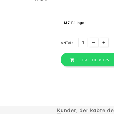
137
På lager
ANTAL:

TILFØJ TIL KURV
Kunder, der købte de