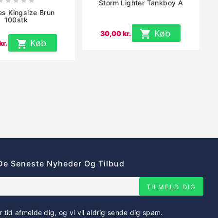





Storm Lighter Tankboy A
s Kingsize Brun
100stk

Køb
30,00 kr.

Køb
kr.
De Seneste Nyheder Og Tilbud
TILMELD DIG
r tid afmelde dig, og vi vil aldrig sende dig spam.