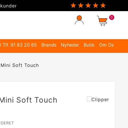
★★★★★
 kunder
0
l Tlf. 91 83 20 65
Brands
Nyheder
Butik
Om Os
 Mini Soft Touch
 Mini Soft Touch
UDERET