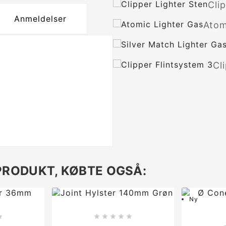
Cli
Anmeldelser
Atom
Cl
PRODUKT, KØBTE OGSÅ:
Ny





