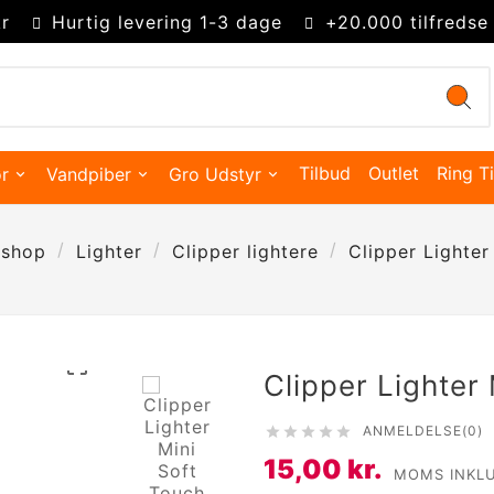
r
Hurtig levering 1-3 dage
+20.000 tilfredse
Tilbud
Outlet
Ring Ti
r
Vandpiber
Gro Udstyr
shop
Lighter
Clipper lightere
Clipper Lighter

Clipper Lighter
ANMELDELSE(0)





Kingsize Cones 109mm
Partysize Cones 140mm
Supersize Cones 180mm
Gigasize Cones 280mm
15,00 kr.
Smokers choice mixerbakker
MOMS INKL
Merskums bonghoved
Advanced Hydroponics
Green House Powder Feeding
Sygdomsbekæmpelse & Additiver
Lys Tilbehør