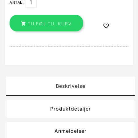
ANTAL:

TILFØJ TIL KURV

Beskrivelse
Produktdetaljer
Anmeldelser