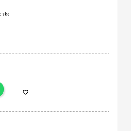
t ske
