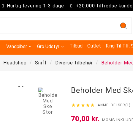
Hurtig levering 1-3 dage
+20.000 tilfredse kunde
Tilbud
Outlet
Ring Til Tlf.
Vandpiber
Gro Udstyr
Headshop
Sniff
Diverse tilbehør
Beholder Med

Beholder Med Sk





ANMELDELSER(1)
Kingsize Cones 109mm
Partysize Cones 140mm
Supersize Cones 180mm
Gigasize Cones 280mm
70,00 kr.
MOMS INKLUD
Smokers choice mixerbakker
Advanced Hydroponics
Green House Powder Feeding
Sygdomsbekæmpelse & Additiver
Lys Tilbehør