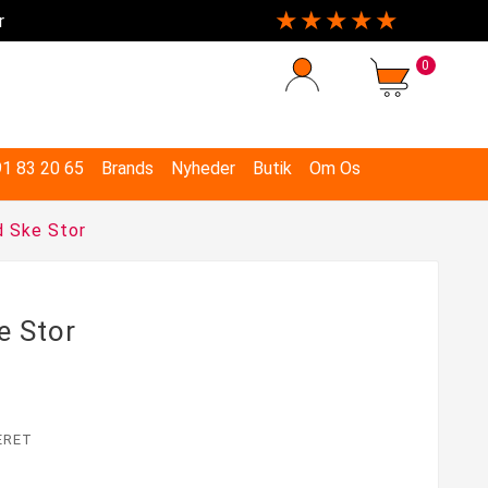
★★★★★
r
0
 91 83 20 65
Brands
Nyheder
Butik
Om Os
 Ske Stor
e Stor
ERET