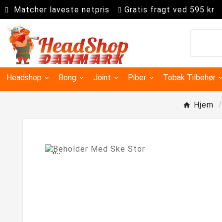
Matcher laveste netpris
Gratis fragt ved 595 kr
Headshop
Bong
Joint
Piber
Tobak Tilbehør
Hjem
Ny
Kingsize slim joint papir
Super kingsize filter tips
Precooler Og Askefanger
Dugout & One Hit Piber