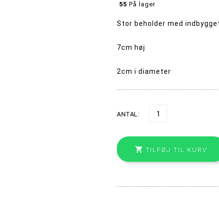
55
På lager
Stor beholder med indbygge
7cm høj
2cm i diameter
ANTAL:

TILFØJ TIL KURV