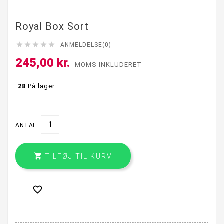
Royal Box Sort





ANMELDELSE(0)
245,00 kr.
MOMS INKLUDERET
28
På lager
ANTAL:

TILFØJ TIL KURV
