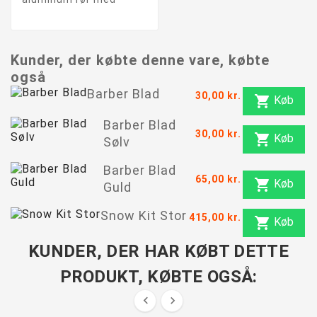
Kunder, der købte denne vare, købte
også
Barber Blad
30,00 kr.

Køb
Barber Blad
30,00 kr.

Køb
Sølv
Barber Blad
65,00 kr.

Køb
Guld
Snow Kit Stor
415,00 kr.

Køb
KUNDER, DER HAR KØBT DETTE
PRODUKT, KØBTE OGSÅ:

