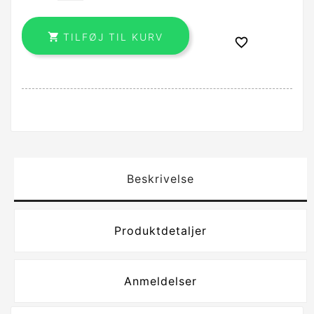

TILFØJ TIL KURV

Beskrivelse
Produktdetaljer
Anmeldelser