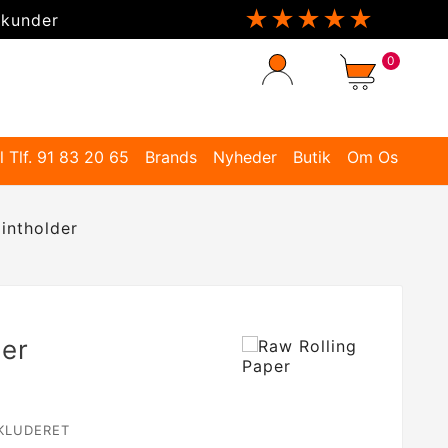
★★★★★
 kunder
0
l Tlf. 91 83 20 65
Brands
Nyheder
Butik
Om Os
intholder
der
KLUDERET