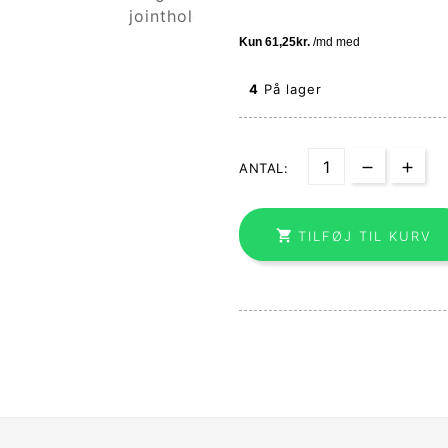
4
På lager
ANTAL:

TILFØJ TIL KURV