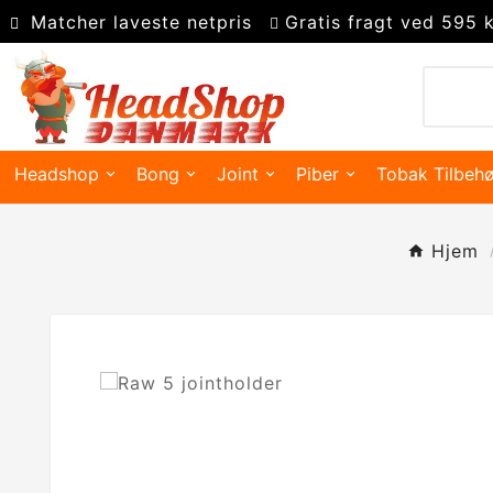
Matcher laveste netpris
Gratis fragt ved 595 k
Headshop
Bong
Joint
Piber
Tobak Tilbehø
Hjem
Kingsize slim joint papir
Super kingsize filter tips
Polyresin askebæger
Precooler Og Askefanger
Pakning Og Gummidele
Dugout & One Hit Piber