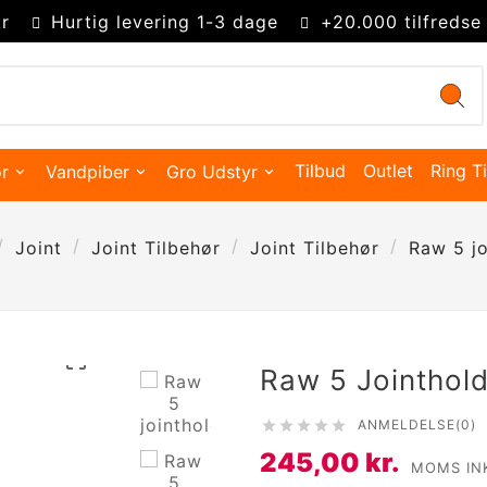
r
Hurtig levering 1-3 dage
+20.000 tilfredse
Tilbud
Outlet
Ring Ti
r
Vandpiber
Gro Udstyr
Joint
Joint Tilbehør
Joint Tilbehør
Raw 5 jo

Raw 5 Jointhol
ANMELDELSE(0)





Kingsize Cones 109mm
Partysize Cones 140mm
Supersize Cones 180mm
Gigasize Cones 280mm
245,00 kr.
Smokers choice mixerbakker
MOMS IN
Merskums bonghoved
Advanced Hydroponics
Green House Powder Feeding
Sygdomsbekæmpelse & Additiver
Lys Tilbehør