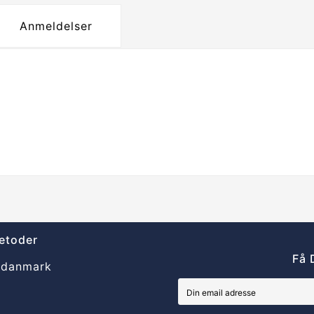
Anmeldelser
etoder
Få 