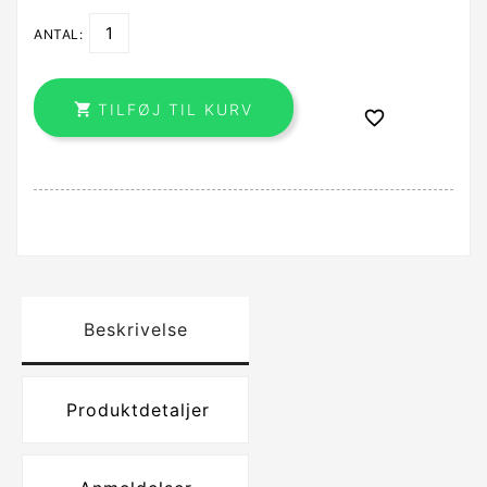
ANTAL:

TILFØJ TIL KURV

Beskrivelse
Produktdetaljer