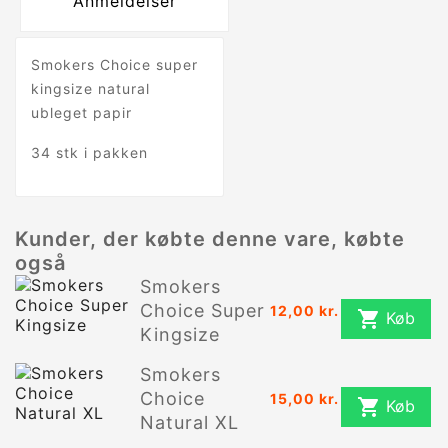
Anmeldelser
Smokers Choice super
kingsize natural
ubleget papir
34 stk i pakken
Kunder, der købte denne vare, købte
også
Smokers
Choice Super
12,00 kr.

Køb
Kingsize
Smokers
Choice
15,00 kr.

Køb
Natural XL