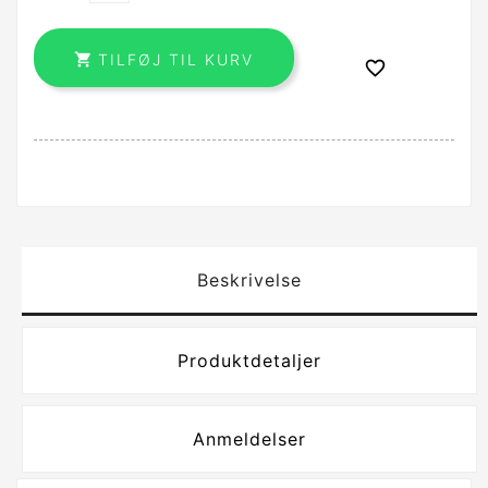

TILFØJ TIL KURV

Beskrivelse
Produktdetaljer
Anmeldelser