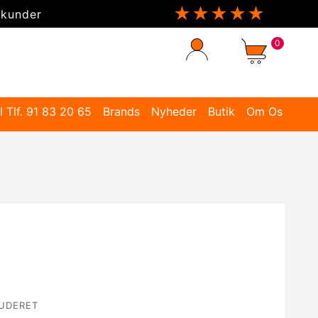
★★★★★
 kunder
0
l Tlf. 91 83 20 65
Brands
Nyheder
Butik
Om Os
UDERET