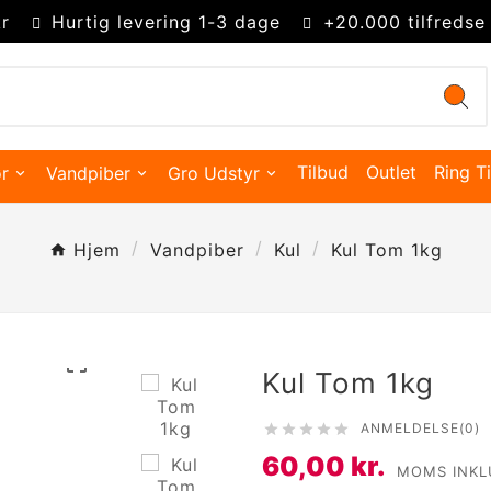
r
Hurtig levering 1-3 dage
+20.000 tilfredse
Tilbud
Outlet
Ring Ti
r
Vandpiber
Gro Udstyr
Hjem
Vandpiber
Kul
Kul Tom 1kg

Kul Tom 1kg
ANMELDELSE(0)





Kingsize Cones 109mm
Partysize Cones 140mm
Supersize Cones 180mm
Gigasize Cones 280mm
60,00 kr.
Smokers choice mixerbakker
MOMS INKL
Merskums bonghoved
Advanced Hydroponics
Green House Powder Feeding
Sygdomsbekæmpelse & Additiver
Lys Tilbehør