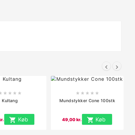












Kultang
Mundstykker Cone 100stk

Køb

Køb
r.
49,00 kr.