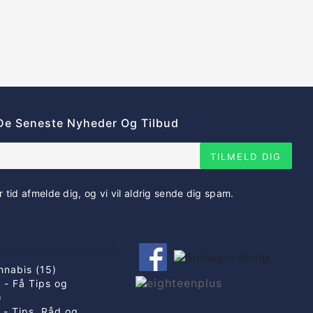
De Seneste Nyheder Og Tilbud
TILMELD DIG
r tid afmelde dig, og vi vil aldrig sende dig spam.
nnabis (15)
 - Få Tips og
)
g - Tips, Råd og