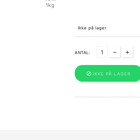
Ikke på lager
ANTAL:

IKKE PÅ LAGER