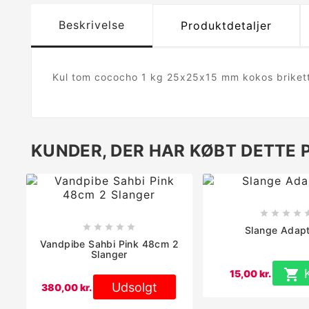
Beskrivelse
Produktdetaljer
Kul tom cococho 1 kg 25x25x15 mm kokos briket
KUNDER, DER HAR KØBT DETTE 









Slange Adapt
Vandpibe Sahbi Pink 48cm 2
Slanger

15,00 kr.
Udsolgt
380,00 kr.