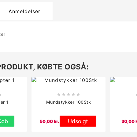
Anmeldelser
ter
PRODUKT, KØBTE OGSÅ:






er 1
Mundstykker 100Stk
Køb
Udsolgt
50,00 kr.
30,00 k