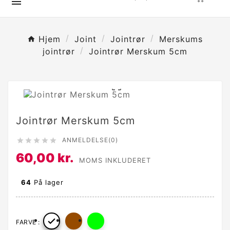

Hjem
Joint
Jointrør
Merskums
jointrør
Jointrør Merskum 5cm

Jointrør Merskum 5cm
ANMELDELSE(0)





60,00 kr.
MOMS INKLUDERET
64
På lager

FARVE :