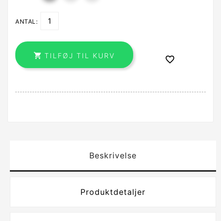
ANTAL:

TILFØJ TIL KURV

Beskrivelse
Produktdetaljer