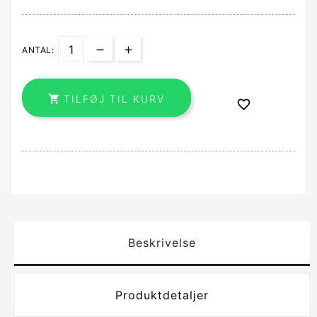
ANTAL:

TILFØJ TIL KURV

Beskrivelse
Produktdetaljer