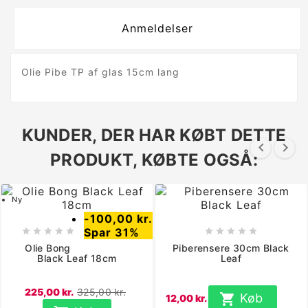
Anmeldelser
Olie Pibe TP af glas 15cm lang
KUNDER, DER HAR KØBT DETTE


PRODUKT, KØBTE OGSÅ:
Ny
-100,00 kr.
Spar 31%










Olie Bong
Piberensere 30cm Black
Black Leaf 18cm
Leaf
225,00 kr.
325,00 kr.

Køb
12,00 kr.