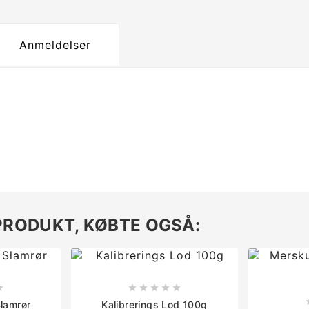
Anmeldelser
PRODUKT, KØBTE OGSÅ:






lamrør
Kalibrerings Lod 100g