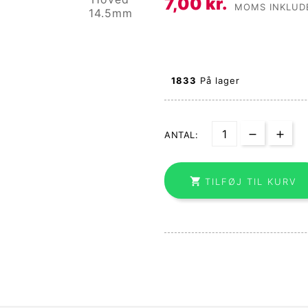
7,00 kr.
MOMS INKLUD
1833
På lager
ANTAL:

TILFØJ TIL KURV