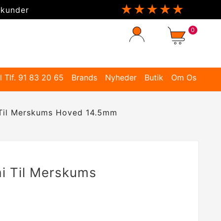
★★★★★
 kunder
0
l Tlf. 91 83 20 65
Brands
Nyheder
Butik
Om Os
Til Merskums Hoved 14.5mm
i Til Merskums