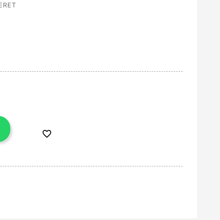
ERET
