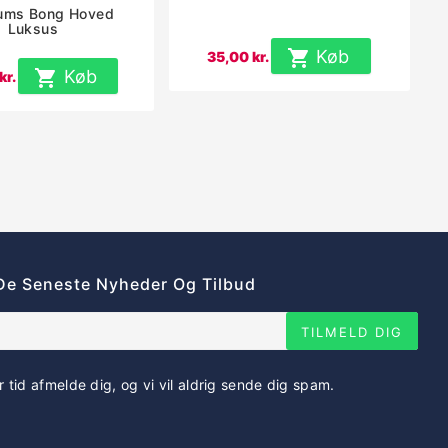
ums Bong Hoved
Luksus

Køb
35,00 kr.

Køb
kr.
De Seneste Nyheder Og Tilbud
TILMELD DIG
r tid afmelde dig, og vi vil aldrig sende dig spam.