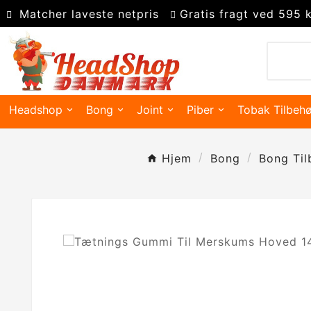
Matcher laveste netpris
Gratis fragt ved 595 k
Headshop
Bong
Joint
Piber
Tobak Tilbehø
Hjem
Bong
Bong Til
Kingsize slim joint papir
Super kingsize filter tips
Polyresin askebæger
Precooler Og Askefanger
Pakning Og Gummidele
Dugout & One Hit Piber