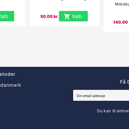
Mersk
Køb

Køb
50,00 kr.
140,00 
etoder
Få 
Du kan til enhve