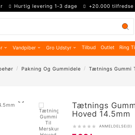
r
Hurtig levering 1-3 dage
+20.000 tilfredse
Tilbud
Outlet
Ring Ti
r
Vandpiber
Gro Udstyr
behør
Pakning Og Gummidele
Tætnings Gummi 

Tætnings Gumm
Hoved 14.5mm
Kingsize Cones 109mm
Partysize Cones 140mm
Supersize Cones 180mm
Gigasize Cones 280mm
ANMELDELSE(0)





Smokers choice mixerbakker
Merskums bonghoved
Advanced Hydroponics
Green House Powder Feeding
Sygdomsbekæmpelse & Additiver
Lys Tilbehør