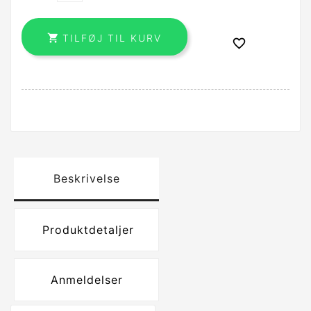

TILFØJ TIL KURV

Beskrivelse
Produktdetaljer
Anmeldelser