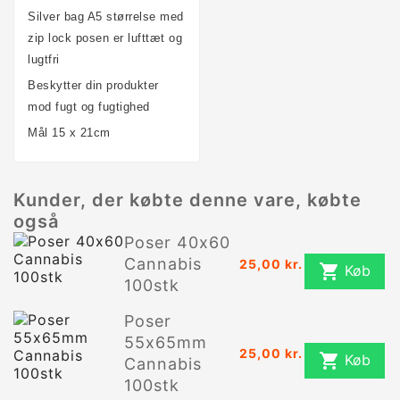
Silver bag A5 størrelse med
zip lock posen er lufttæt og
lugtfri
Beskytter din produkter
mod fugt og fugtighed
Mål 15 x 21cm
Kunder, der købte denne vare, købte
også
Poser 40x60
Cannabis
25,00 kr.

Køb
100stk
Poser
55x65mm
25,00 kr.

Køb
Cannabis
100stk