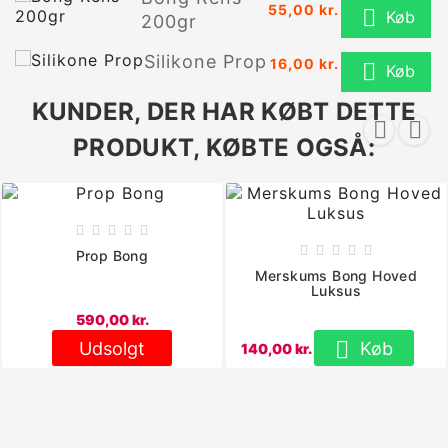
55,00 kr.

Køb
200gr
Silikone Prop
16,00 kr.

Køb
KUNDER, DER HAR KØBT DETTE


PRODUKT, KØBTE OGSÅ:










Prop Bong
Merskums Bong Hoved
Luksus
590,00 kr.

Køb
Udsolgt
140,00 kr.