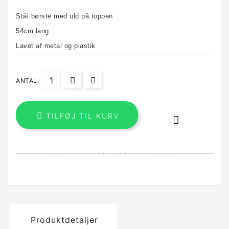
Stål børste med uld på toppen
54cm lang
Lavet af metal og plastik
ANTAL:

TILFØJ TIL KURV

Produktdetaljer