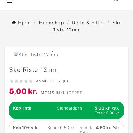

Hjem
Headshop
Riste & Filter
Ske
Riste 12mm

Ske Riste 12mm
ANMELDELSE(0)





5,00 kr.
MOMS INKLUDERET
Køb 1 stk
Standardpris
5,00 kr.
/stk
Total:
5,00 kr.
Køb 10+ stk
Spare 0,50 kr.
5,00 kr.
4,50 kr.
/stk
Total: