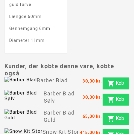
guld farve
Længde 60mm
Gennemgang 6mm
Diameter 11mm
Kunder, der købte denne vare, købte
også
Barber Blad
30,00 kr.

Køb
Barber Blad
30,00 kr.

Køb
Sølv
Barber Blad
65,00 kr.

Køb
Guld
Snow Kit Stor
415,00 kr.