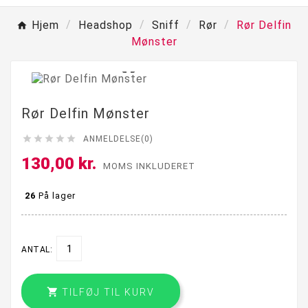
Hjem
Headshop
Sniff
Rør
Rør Delfin
Mønster

Rør Delfin Mønster





ANMELDELSE(0)
130,00 kr.
MOMS INKLUDERET
26
På lager
ANTAL:

TILFØJ TIL KURV