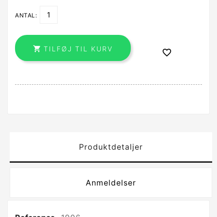
ANTAL:

TILFØJ TIL KURV

Produktdetaljer
Anmeldelser