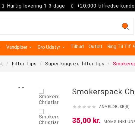
Hurtig levering 1-3 dage
+20.000 tilfredse kunde
Tilbud
Outlet
Ring Til Tlf.
Vandpiber
Gro Udstyr
nt
Filter Tips
Super kingsize filter tips
Smokersp

Smokerspack Chr





ANMELDELSE(0)
Kingsize Cones 109mm
Partysize Cones 140mm
Supersize Cones 180mm
Gigasize Cones 280mm
35,00 kr.
MOMS INKLUD
Smokers choice mixerbakker
Advanced Hydroponics
Green House Powder Feeding
Sygdomsbekæmpelse & Additiver
Lys Tilbehør