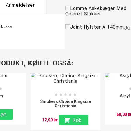
Anmeldelser
erbakke
Jo
ODUKT, KØBTE OGSÅ:






mm
Akryl
Smokers Choice Kingsize
Christiania
Køb
60,00 kr

Køb
12,00 kr.