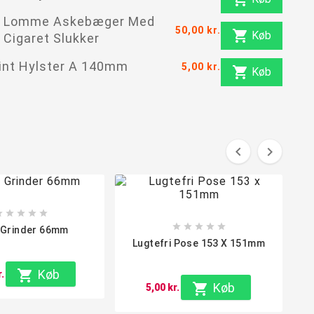
Lomme Askebæger Med
50,00 kr.

Køb
Cigaret Slukker
int Hylster A 140mm
5,00 kr.

Køb












 Grinder 66mm
Lugtefri Pose 153 X 151mm

Køb
.

Køb
5,00 kr.