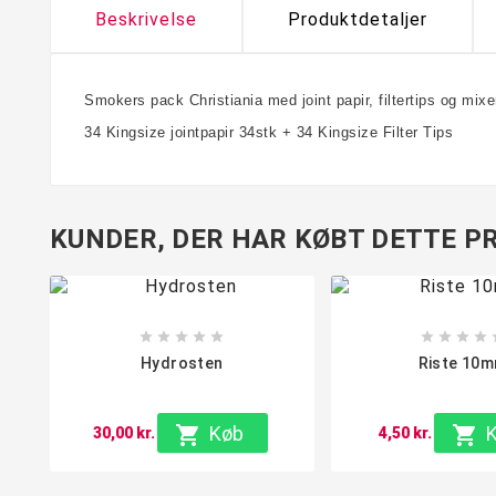
Beskrivelse
Produktdetaljer
Smokers pack Christiania med joint papir, filtertips og mix
34 Kingsize jointpapir 34stk + 34 Kingsize Filter Tips
KUNDER, DER HAR KØBT DETTE PR









Hydrosten
Riste 10

Køb

30,00 kr.
4,50 kr.