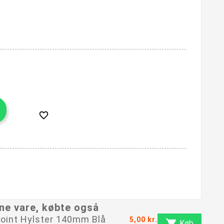

ne vare, købte også
oint Hylster 140mm Blå
5,00 kr.

Køb