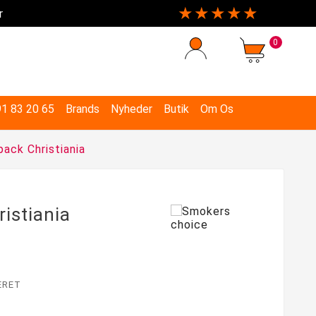
★★★★★
r
0
 91 83 20 65
Brands
Nyheder
Butik
Om Os
ack Christiania
istiania
ERET