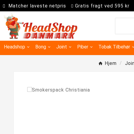
Matcher laveste netpris
Gratis fragt ved 595 kr
Headshop
Bong
Joint
Piber
Tobak Tilbehør
Hjem
Joi
Kingsize slim joint papir
Super kingsize filter tips
Precooler Og Askefanger
Dugout & One Hit Piber