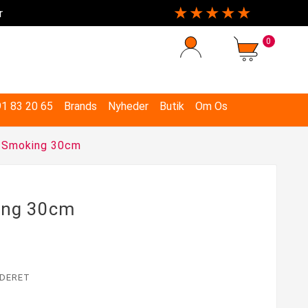
★★★★★
r
0
 91 83 20 65
Brands
Nyheder
Butik
Om Os
 Smoking 30cm
ing 30cm
DERET