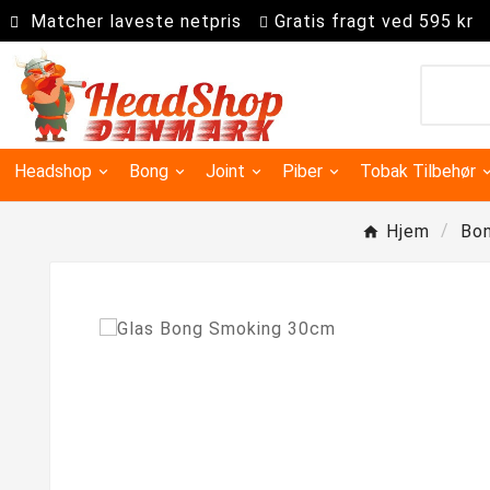
Matcher laveste netpris
Gratis fragt ved 595 kr
Headshop
Bong
Joint
Piber
Tobak Tilbehør
Hjem
Bo
Kingsize slim joint papir
Super kingsize filter tips
Precooler Og Askefanger
Dugout & One Hit Piber