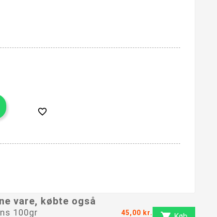

ne vare, købte også
ns 100gr
45,00 kr.

Køb