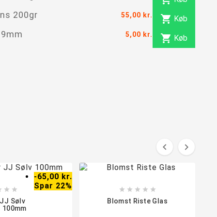
ns 200gr
55,00 kr.

Køb
e 9mm
5,00 kr.

Køb


-65,00 kr.
Spar 22%








 JJ Sølv
Blomst Riste Glas
100mm