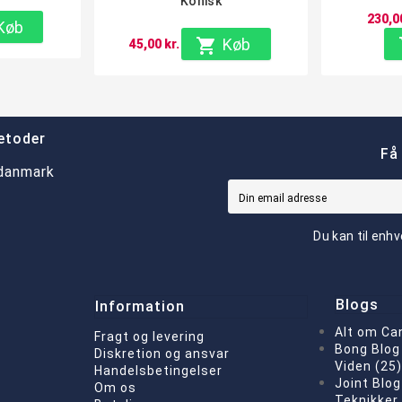
Konisk
230,00
Køb

Køb
45,00 kr.
etoder
Få
Du kan til enhv
Blogs
Information
Alt om Ca
Fragt og levering
Bong Blog 
Diskretion og ansvar
Viden (25
Handelsbetingelser
Joint Blog
Om os
Teknikker