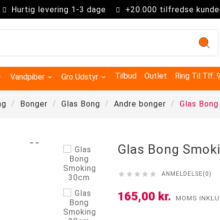
Hurtig levering 1-3 dage
+20.000 tilfredse kunde
Tilbud
Outlet
Ring Til Tlf.
Vandpiber
Gro Udstyr
ng
Bonger
Glas Bong
Andre bonger
Glas Bong

Glas Bong Smok





ANMELDELSE(0)
Kingsize Cones 109mm
Partysize Cones 140mm
Supersize Cones 180mm
Gigasize Cones 280mm
165,00 kr.
MOMS INKLU
Smokers choice mixerbakker
Advanced Hydroponics
Green House Powder Feeding
Sygdomsbekæmpelse & Additiver
Lys Tilbehør