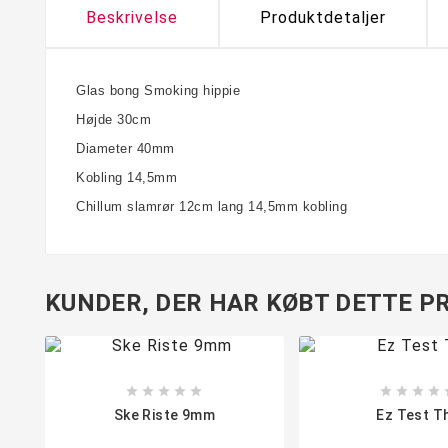
Beskrivelse
Produktdetaljer
Glas bong Smoking hippie
Højde 30cm
Diameter 40mm
Kobling 14,5mm
Chillum slamrør 12cm lang 14,5mm kobling
KUNDER, DER HAR KØBT DETTE PR









Ske Riste 9mm
Ez Test T