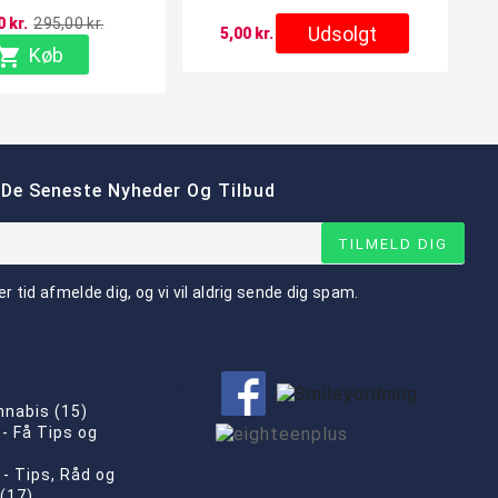
 kr.
295,00 kr.
Udsolgt
5,00 kr.

Køb
 De Seneste Nyheder Og Tilbud
TILMELD DIG
er tid afmelde dig, og vi vil aldrig sende dig spam.
nnabis (15)
- Få Tips og
)
 - Tips, Råd og
 (17)