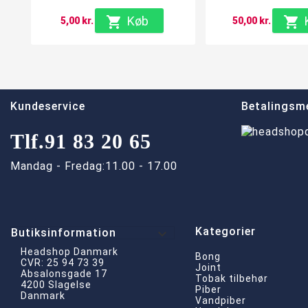

Køb

5,00 kr.
50,00 kr.
Kundeservice
Betalingsm
Tlf.
91 83 20 65
Mandag - Fredag:
11.00 - 17.00
Kategorier

Butiksinformation
Headshop Danmark
Bong
CVR: 25 94 73 39
Joint
Absalonsgade 17
Tobak tilbehør
4200 Slagelse
Piber
Danmark
Vandpiber