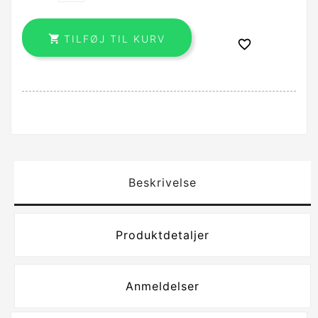

TILFØJ TIL KURV

Beskrivelse
Produktdetaljer
Anmeldelser