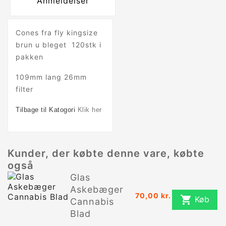
Anmeldelser
Cones fra fly kingsize
brun u bleget 120stk i
pakken
109mm lang 26mm
filter
Tilbage til Katogori
Klik her
Kunder, der købte denne vare, købte
også
Glas
Askebæger
70,00 kr.

Køb
Cannabis
Blad