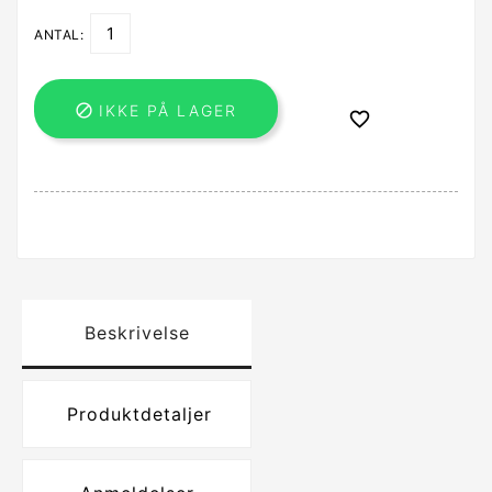
ANTAL:

IKKE PÅ LAGER

Beskrivelse
Produktdetaljer