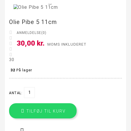

Olie Pibe 5 11cm

ANMELDELSE(0)

30,00 kr.

MOMS INKLUDERET


30
32
På lager
ANTAL:

TILFØJ TIL KURV
