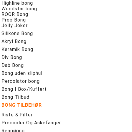
Highline bong
Weedstar bong
ROOR Bong
Prop Bong
Jelly Joker
Silikone Bong
Akryl Bong
Keramik Bong
Div Bong
Dab Bong
Bong uden sliphul
Percolator bong
Bong I Box/Kuffert
Bong Tilbud
BONG TILBEHØR
Riste & Filter
Precooler Og Askefanger
Rengøring